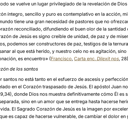
do se vuelve un lugar privilegiado de la revelación de Dios y
ón íntegro, sencillo y puro es contemplativo en la acción, mi
El mundo tiene una gran necesidad de pastores que no ofrezc
orazón reconciliado, difundiendo el buen olor de la santidad
razón de Jesús es signo creíble de unidad, de paz y de miser
s, podemos ser constructores de paz, testigos de la ternura
 sanar al que está herido, y nuestro celo no es agitación, si
donación, es encuentro» (
Francisco
,
Carta enc.
Dilexit nos
, 28
azón de los santos
r santos no está tanto en el esfuerzo de ascesis y perfección
elado en el Corazón traspasado de Jesús. El apóstol Juan n
9,34), donde Dios nos muestra definitivamente cómo Él es sa
separada, sino en un amor que se entrega hasta hacerse herir
 vida. El Sagrado Corazón de Jesús es la imagen por excele
e es capaz de hacerse vulnerable, de cambiar el dolor en gr