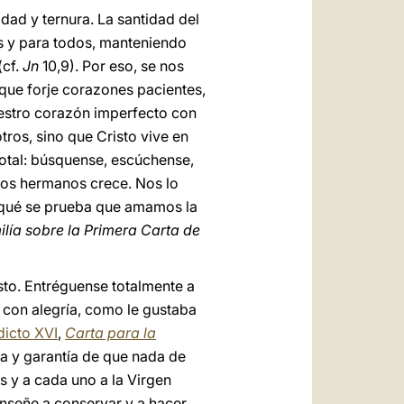
dad y ternura. La santidad del
os y para todos, manteniendo
(cf.
Jn
10,9). Por eso, se nos
 que forje corazones pacientes,
uestro corazón imperfecto con
ros, sino que Cristo vive en
dotal: búsquense, escúchense,
los hermanos crece. Nos lo
 qué se prueba que amamos la
ía sobre la Primera Carta de
sto. Entréguense totalmente a
 con alegría, como le gustaba
icto XVI
,
Carta para la
a y garantía de que nada de
 y a cada uno a la Virgen
enseñe a conservar y a hacer