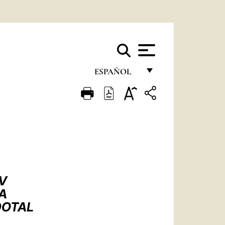
ESPAÑOL
FRANÇAIS
ENGLISH
ITALIANO
PORTUGUÊS
ESPAÑOL
V
DEUTSCH
LA
DOTAL
POLSKI