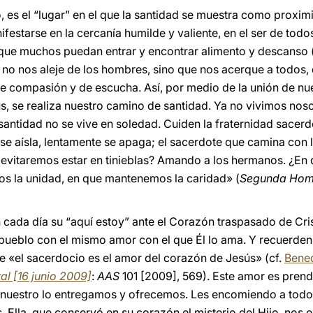
 es el “lugar” en el que la santidad se muestra como proximi
estarse en la cercanía humilde y valiente, en el ser de tod
ra que muchos puedan entrar y encontrar alimento y descanso 
 no nos aleje de los hombres, sino que nos acerque a todos,
de compasión y de escucha. Así, por medio de la unión de n
, se realiza nuestro camino de santidad. Ya no vivimos nosot
 santidad no se vive en soledad. Cuiden la fraternidad sacer
se aísla, lentamente se apaga; el sacerdote que camina con 
evitaremos estar en tinieblas? Amando a los hermanos. ¿En
os la unidad, en que mantenemos la caridad» (
Segunda Homil
cada día su “aquí estoy” ante el Corazón traspasado de Cri
pueblo con el mismo amor con el que Él lo ama. Y recuerden
ue «el sacerdocio es el amor del corazón de Jesús» (cf.
Bened
l [16 junio 2009]
:
AAS
101 [2009], 569). Este amor es prend
o nuestro lo entregamos y ofrecemos. Les encomiendo a todos
 Ella, que conservó en su corazón el misterio del Hijo, nos 