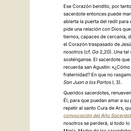
Ese Corazón bendito, por tanto,
sacerdote entonces puede manif
abierta la puerta del redil pa
pide una relación con Dios que
tiernos, capaces de cercanía, 
el Corazón traspasado de Jesús
nosotros (cf.
Ga
2,20). Una tal
sosténganse. El sacerdote que 
recuerda san Agustín: «¿Cómo 
fraternidad? En que no rasgam
San Juan a los Partos
I, 3).
Queridos sacerdotes, renueven 
Él, para que puedan amar a su 
repetir al santo Cura de Ars, q
convocación del Año Sacerdota
nosotros se perderá, si todo l
María, Madre de los sacerdotes.