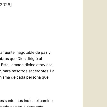
العربيّة
 2026]
中文
LATINE
na fuente inagotable de paz y
bras que Dios dirigió al
. Esta llamada divina atraviesa
r, para nosotros sacerdotes. La
ad misma de cada persona que
es santo, nos indica el camino
amada es particularmente