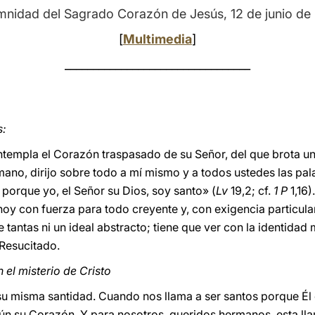
mnidad del Sagrado Corazón de Jesús, 12 de junio de
[
Multimedia
]
_________________________________
s:
contempla el Corazón traspasado de su Señor, del que brota u
ano, dirijo sobre todo a mí mismo y a todos ustedes las pala
 porque yo, el Señor su Dios, soy santo» (
Lv
19,2; cf.
1 P
1,16)
hoy con fuerza para todo creyente y, con exigencia particula
e tantas ni un ideal abstracto; tiene que ver con la identid
 Resucitado.
 el misterio de Cristo
 su misma santidad. Cuando nos llama a ser santos porque Él 
ún su Corazón. Y para nosotros, queridos hermanos, esta ll