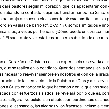
es daré pastores según mi corazón, que los apacentarán con 
 un abandono confiado: dejarnos transformar por su Santo Es
n paradoja de nuestra vida sacerdotal: estamos llamados a p
oro en vasijas de barro (cf.
2 Co
4,7), somos limitados e im
nsancios, a veces por heridas. ¿Cómo puede un corazón hum
ta? El sacerdote vive esta tensión, pero sabe dónde encontrar
n el Corazón de Cristo no es una experiencia reservada a un
o, que se realiza en lo cotidiano. Queridos hermanos, en la
es necesario reavivar siempre en nosotros el don de la graci
la oración, de la meditación de la Palabra de Dios y del servi
 a Cristo en todo: en lo que hacemos y en lo que nos suce
scada con esfuerzos aislados, se revelará por lo que es: cor
s transfigura. No existen, en efecto, compartimentos estanc
ciones, el cansancio, las alegrías y los fracasos, incluso el 