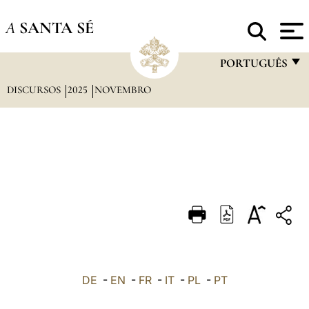
A
SANTA SÉ
PORTUGUÊS
DISCURSOS
2025
NOVEMBRO
FRANÇAIS
ENGLISH
ITALIANO
PORTUGUÊS
ESPAÑOL
DEUTSCH
POLSKI
العربيّة
DE
-
EN
-
FR
-
IT
-
PL
-
PT
中文