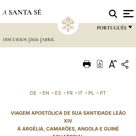
A
SANTA SÉ
PORTUGUÊS
DISCURSOS
2026
ABRIL
FRANÇAIS
ENGLISH
ITALIANO
PORTUGUÊS
ESPAÑOL
DE
-
EN
-
ES
-
FR
-
IT
-
PL
-
PT
DEUTSCH
POLSKI
VIAGEM APOSTÓLICA DE SUA SANTIDADE LEÃO
XIV
العربيّة
À ARGÉLIA,
CAMARÕES
, ANGOLA E GUINÉ
中文