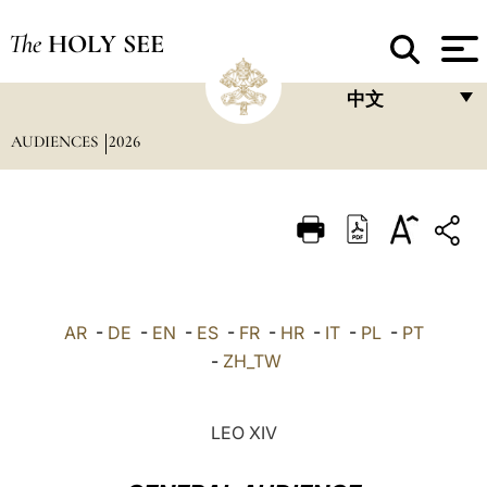
The
HOLY SEE
中文
AUDIENCES
2026
FRANÇAIS
ENGLISH
ITALIANO
PORTUGUÊS
ESPAÑOL
AR
-
DE
-
EN
-
ES
-
FR
-
HR
-
IT
-
PL
-
PT
DEUTSCH
-
ZH_TW
POLSKI
LEO XIV
العربيّة
中文