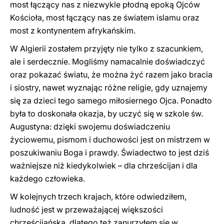
most łączący nas z niezwykle płodną epoką Ojców
Kościoła, most łączący nas ze światem islamu oraz
most z kontynentem afrykańskim.
W Algierii zostałem przyjęty nie tylko z szacunkiem,
ale i serdecznie. Mogliśmy namacalnie doświadczyć
oraz pokazać światu, że można żyć razem jako bracia
i siostry, nawet wyznając różne religie, gdy uznajemy
się za dzieci tego samego miłosiernego Ojca. Ponadto
była to doskonała okazja, by uczyć się w szkole św.
Augustyna: dzięki swojemu doświadczeniu
życiowemu, pismom i duchowości jest on mistrzem w
poszukiwaniu Boga i prawdy. Świadectwo to jest dziś
ważniejsze niż kiedykolwiek – dla chrześcijan i dla
każdego człowieka.
W kolejnych trzech krajach, które odwiedziłem,
ludność jest w przeważającej większości
chrześcijańska, dlatego też zanurzyłem się w