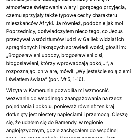
atmosferze świętowania wiary i gorącego przyjęcia,
czemu sprzyjały także typowe cechy charakteru
mieszkańców Afryki. Ja również, podobnie jak moi
Poprzednicy, doświadczyłem nieco tego, co Jezus
przeżywał wśród tłumów ludzi w Galilei: widział ich
spragnionych i łaknących sprawiedliwości, głosił im:
„Błogosławieni ubodzy, błogosławieni cisi,
błogosławieni, którzy wprowadzają pokój…”, a
rozpoznając ich wiarę, mówił: „Wy jesteście solą ziemi
i światłem świata” (por.
Mt
5, 1-16).
Wizyta w Kamerunie pozwoliła mi wzmocnić
wezwanie do wspólnego zaangażowania na rzecz
pojednania i pokoju, ponieważ również ten kraj
dotknięty jest niestety napięciami i przemocą. Cieszę
się, że udałem się do Bamendy, w regionie
anglojęzycznym, gdzie zachęcałem do wspólnej