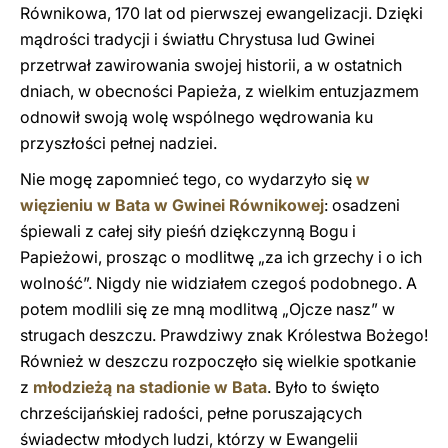
Równikowa, 170 lat od pierwszej ewangelizacji. Dzięki
mądrości tradycji i światłu Chrystusa lud Gwinei
przetrwał zawirowania swojej historii, a w ostatnich
dniach, w obecności Papieża, z wielkim entuzjazmem
odnowił swoją wolę wspólnego wędrowania ku
przyszłości pełnej nadziei.
Nie mogę zapomnieć tego, co wydarzyło się
w
więzieniu w Bata w Gwinei Równikowej
: osadzeni
śpiewali z całej siły pieśń dziękczynną Bogu i
Papieżowi, prosząc o modlitwę „za ich grzechy i o ich
wolność”. Nigdy nie widziałem czegoś podobnego. A
potem modlili się ze mną modlitwą „Ojcze nasz” w
strugach deszczu. Prawdziwy znak Królestwa Bożego!
Również w deszczu rozpoczęło się wielkie spotkanie
z
młodzieżą na stadionie w Bata
. Było to święto
chrześcijańskiej radości, pełne poruszających
świadectw młodych ludzi, którzy w Ewangelii