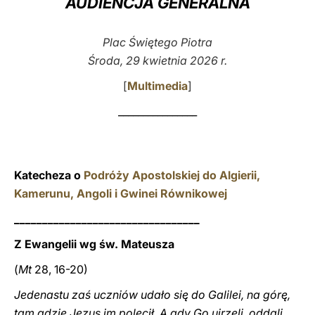
AUDIENCJA GENERALNA
LATINE
Plac Świętego Piotra
Środa, 29 kwietnia 2026 r.
[
Multimedia
]
________________
Katecheza o
Podróży Apostolskiej do Algierii,
Kamerunu, Angoli i Gwinei Równikowej
_________________________________
Z Ewangelii wg św. Mateusza
(
Mt
28, 16-20)
Jedenastu zaś uczniów udało się do Galilei, na górę,
tam gdzie Jezus im polecił. A gdy Go ujrzeli, oddali