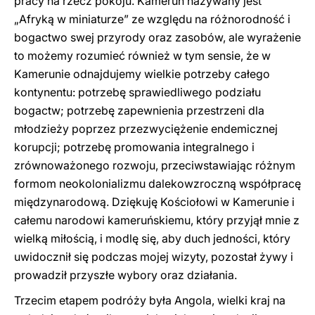
pracy na rzecz pokoju. Kamerun nazywany jest
„Afryką w miniaturze” ze względu na różnorodność i
bogactwo swej przyrody oraz zasobów, ale wyrażenie
to możemy rozumieć również w tym sensie, że w
Kamerunie odnajdujemy wielkie potrzeby całego
kontynentu: potrzebę sprawiedliwego podziału
bogactw; potrzebę zapewnienia przestrzeni dla
młodzieży poprzez przezwyciężenie endemicznej
korupcji; potrzebę promowania integralnego i
zrównoważonego rozwoju, przeciwstawiając różnym
formom neokolonializmu dalekowzroczną współpracę
międzynarodową. Dziękuję Kościołowi w Kamerunie i
całemu narodowi kameruńskiemu, który przyjął mnie z
wielką miłością, i modlę się, aby duch jedności, który
uwidocznił się podczas mojej wizyty, pozostał żywy i
prowadził przyszłe wybory oraz działania.
Trzecim etapem podróży była Angola, wielki kraj na