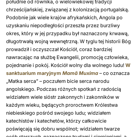
południe od równika, o wielowiekowej tradycji
chrześcijańskiej, związanej z kolonizacją portugalską.
Podobnie jak wiele krajów afrykańskich, Angola po
uzyskaniu niepodległości przeszła przez burzliwy
okres, który w jej przypadku był naznaczony krwawą,
długotrwałą wojną wewnętrzną. W tyglu tej historii Bóg
prowadził i oczyszczał Kościół, coraz bardziej
nawracając na służbę Ewangelii, promocję człowieka,
pojednanie i pokój. Kościół wolny dla wolnego ludu!
W
sanktuarium maryjnym
Mamã Muxima
– co oznacza
„Matka serca” – poczułem bicie serca narodu
angolskiego. Podczas różnych spotkań z radością
widziałem wiele sióstr zakonnych i zakonników w
każdym wieku, będących proroctwem Królestwa
niebieskiego pośród swojego ludu; widziałem
katechistów i katechetów, którzy całkowicie
poświęcają się dobru wspólnot; widziałem twarze
osób starszych, naznaczone trudami i cierpieniami, a