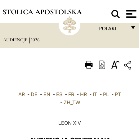
STOLICA APOSTOLSKA
POLSKI
AUDIENCJE
2026
FRANÇAIS
ENGLISH
ITALIANO
PORTUGUÊS
ESPAÑOL
AR
-
DE
-
EN
-
ES
-
FR
-
HR
-
IT
-
PL
-
PT
DEUTSCH
-
ZH_TW
POLSKI
LEON XIV
العربيّة
中文