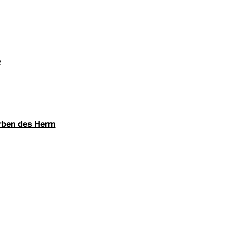
e
rben des Herrn