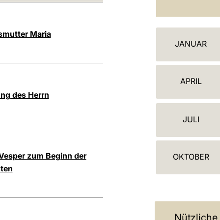
K
smutter Maria
JANUAR
A
L
APRIL
E
ng des Herrn
N
JULI
D
E
- Vesper zum Beginn der
OKTOBER
R
sten
Nützliche