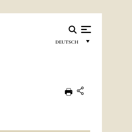
DEUTSCH
FRANÇAIS
ENGLISH
ITALIANO
PORTUGUÊS
ESPAÑOL
DEUTSCH
POLSKI