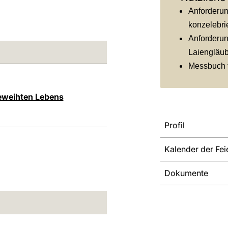
Anforderung
konzelebri
Anforderung
Laiengläu
Messbuch f
eweihten Lebens
Profil
Kalender der Fei
Dokumente