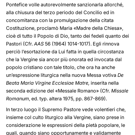
Pontefice volle autorevolmente sanzionarla allorché,
alla chiusura del terzo periodo del Concilio ed in
concomitanza con la promulgazione della citata
Costituzione, proclamò Maria «Madre della Chiesa»,
cioè di tutto il Popolo di Dio, tanto dei fedeli quanto dei
Pastori (Cfr.
AAS
56 (1964) 1014-1017). Egli rinnova
perciò l’esortazione da Lui fatta in quella circostanza
che la Vergine sia ancor più onorata ed invocata dal
popolo cristiano con tale titolo, che ora ha anche
un’espressione liturgica nella nuova Messa votiva
De
Beata Maria Virgine Ecclesiae Matre,
inserita nella
seconda edizione del «Messale Romano» (Cfr.
Missale
Romanum
, ed. typ. altera 1975, pp. 867-869).
In terzo luogo il Supremo Pastore vede volentieri che,
insieme col culto liturgico alla Vergine, siano prese in
considerazione le espressioni della pietà popolare, le
quali, quando siano opportunamente e validamente