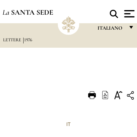
La
SANTA SEDE
ITALIANO
LETTERE
1976
FRANÇAIS
ENGLISH
ITALIANO
PORTUGUÊS
ESPAÑOL
DEUTSCH
POLSKI
العربيّة
IT
中文