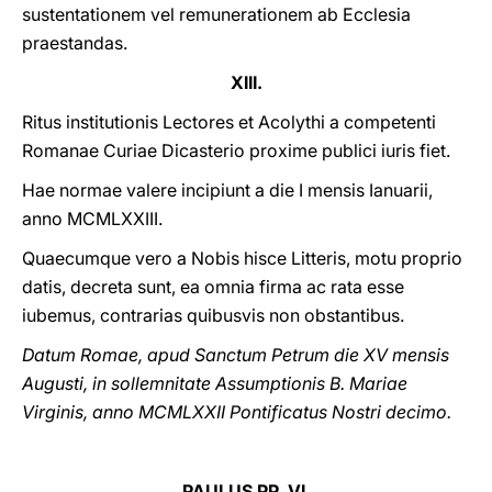
sustentationem vel remunerationem ab Ecclesia
praestandas.
XIII.
Ritus institutionis Lectores et Acolythi a competenti
Romanae Curiae Dicasterio proxime publici iuris fiet.
Hae normae valere incipiunt a die I mensis Ianuarii,
anno MCMLXXIII.
Quaecumque vero a Nobis hisce Litteris, motu proprio
datis, decreta sunt, ea omnia firma ac rata esse
iubemus, contrarias quibusvis non obstantibus.
Datum Romae, apud Sanctum Petrum die XV mensis
Augusti, in sollemnitate Assumptionis B. Mariae
Virginis, anno MCMLXXII Pontificatus Nostri decimo.
PAULUS PP. VI