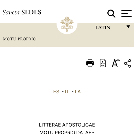
Sancta
SEDES
LATIN
MOTU PROPRIO
FRANÇAIS
ENGLISH
ITALIANO
PORTUGUÊS
ESPAÑOL
ES
-
IT
-
LA
DEUTSCH
POLSKI
العربيّة
LITTERAE APOSTOLICAE
MOTU PROPRIO DATAE*
中文