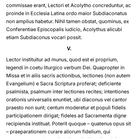
commissae erant, Lectori et Acolytho concreduntur, ac
proinde in Ecclesia Latina ordo maior Subdiaconatus
non amplius habetur. Nihil tamen obstat, quominus, ex
Conferentiae Episcopalis iudicio, Acolythus alicubi
etiam Subdiaconus vocari possit.
V.
Lector instituitur ad munus, quod est ei proprium,
legendi in coetu liturgico verbum Dei. Quapropter in
Missa et in aliis sacris actionibus, lectiones (non autem
Evangelium) e Sacra Scriptura proferat; deficiente
psalmista, psalmum inter lectiones recites; intentiones
orationis universalis enuntiet, ubi diaconus vel cantor
praesto non sunt; centum moderetur et populi fidelis
participationem dirigat; fideles ad Sacramenta digne
recipienda instituat. Poterit quoque – quatenus opus sit
– praeparationem curare aliorum fidelium, qui