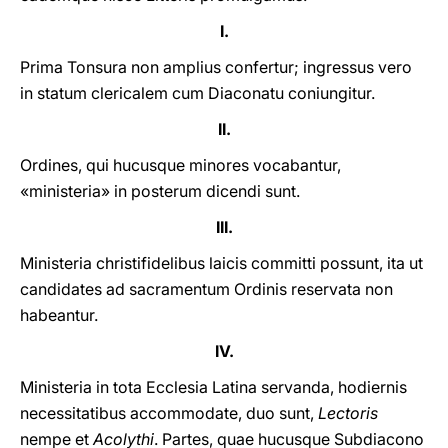
I.
Prima Tonsura non amplius confertur; ingressus vero
in statum clericalem cum Diaconatu coniungitur.
II.
Ordines, qui hucusque minores vocabantur,
«ministeria» in posterum dicendi sunt.
III.
Ministeria christifidelibus laicis committi possunt, ita ut
candidates ad sacramentum Ordinis reservata non
habeantur.
IV.
Ministeria in tota Ecclesia Latina servanda, hodiernis
necessitatibus accommodate, duo sunt,
Lectoris
nempe et
Acolythi
. Partes, quae hucusque Subdiacono