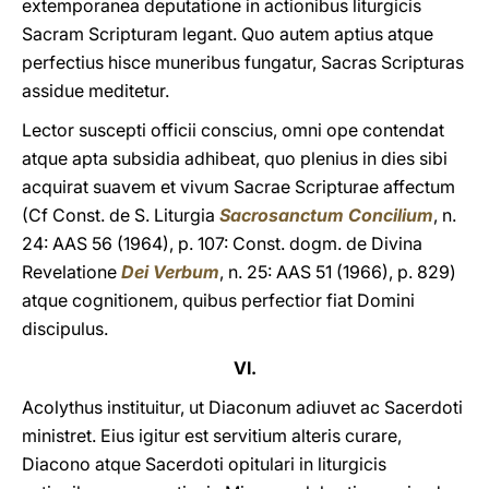
extemporanea deputatione in actionibus liturgicis
Sacram Scripturam legant. Quo autem aptius atque
perfectius hisce muneribus fungatur, Sacras Scripturas
assidue meditetur.
Lector suscepti officii conscius, omni ope contendat
atque apta subsidia adhibeat, quo plenius in dies sibi
acquirat suavem et vivum Sacrae Scripturae affectum
(Cf Const. de S. Liturgia
Sacrosanctum Concilium
, n.
24: AAS 56 (1964), p. 107: Const. dogm. de Divina
Revelatione
Dei Verbum
, n. 25: AAS 51 (1966), p. 829)
atque cognitionem, quibus perfectior fiat Domini
discipulus.
VI.
Acolythus instituitur, ut Diaconum adiuvet ac Sacerdoti
ministret. Eius igitur est servitium alteris curare,
Diacono atque Sacerdoti opitulari in liturgicis