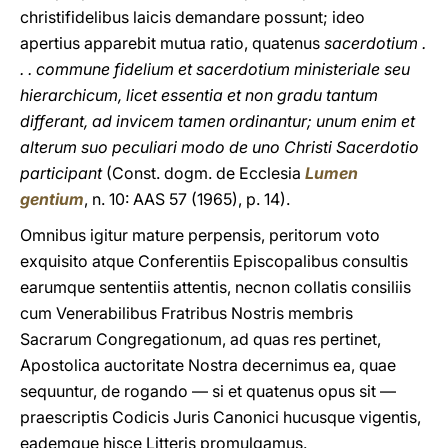
christifidelibus laicis demandare possunt; ideo
apertius apparebit mutua ratio, quatenus
sacerdotium .
. . commune fidelium et sacerdotium ministeriale seu
hierarchicum, licet essentia et non gradu tantum
differant, ad invicem tamen ordinantur; unum enim et
alterum suο peculiari modo de uno Christi Sacerdotio
participant
(Const. dοgm. de Ecclesia
Lumen
gentium
, n. 10: AAS 57 (1965), p. 14).
Omnibus igitur mature perpensis, peritorum voto
exquisito atque Conferentiis Episcopalibus consultis
earumque sententiis attentis, necnon collatis consiliis
cum Venerabilibus Fratribus Nostris membris
Sacrarum Congregationum, ad quas res pertinet,
Apostolica auctoritate Nostra decernimus ea, quae
sequuntur, de rogando — si et quatenus opus sit —
praescriptis Codicis Juris Canonici hucusque vigentis,
eademque hisce Litteris promulgamus.