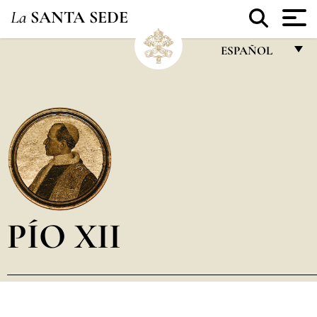
La
SANTA SEDE
ESPAÑOL
FRANÇAIS
ENGLISH
ITALIANO
PORTUGUÊS
ESPAÑOL
DEUTSCH
PÍO XII
POLSKI
العربيّة
中文