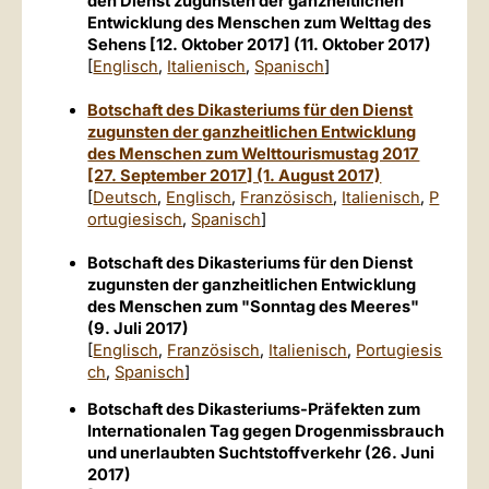
den Dienst zugunsten der ganzheitlichen
Entwicklung des Menschen zum Welttag des
Sehens [12. Oktober 2017] (11. Oktober 2017)
[
Englisch
,
Italienisch
,
Spanisch
]
Botschaft des Dikasteriums für den Dienst
zugunsten der ganzheitlichen Entwicklung
des Menschen zum Welttourismustag 2017
[27. September 2017] (1. August 2017)
[
Deutsch
,
Englisch
,
Französisch
,
Italienisch
,
P
ortugiesisch
,
Spanisch
]
Botschaft des Dikasteriums für den Dienst
zugunsten der ganzheitlichen Entwicklung
des Menschen zum "Sonntag des Meeres"
(9. Juli 2017)
[
Englisch
,
Französisch
,
Italienisch
,
Portugiesis
ch
,
Spanisch
]
Botschaft des Dikasteriums-Präfekten zum
Internationalen Tag gegen Drogenmissbrauch
und unerlaubten Suchtstoffverkehr (26. Juni
2017)