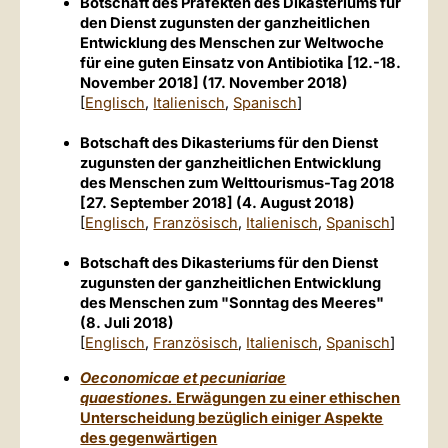
Botschaft des Präfekten des Dikasteriums für
den Dienst zugunsten der ganzheitlichen
Entwicklung des Menschen zur Weltwoche
für eine guten Einsatz von Antibiotika [12.-18.
November 2018] (17. November 2018)
[
Englisch
,
Italienisch
,
Spanisch
]
Botschaft des Dikasteriums für den Dienst
zugunsten der ganzheitlichen Entwicklung
des Menschen zum Welttourismus-Tag 2018
[27. September 2018] (4. August 2018)
[
Englisch
,
Französisch
,
Italienisch
,
Spanisch
]
Botschaft des Dikasteriums für den Dienst
zugunsten der ganzheitlichen Entwicklung
des Menschen zum "Sonntag des Meeres"
(8. Juli 2018)
[
Englisch
,
Französisch
,
Italienisch
,
Spanisch
]
Oeconomicae et pecuniariae
quaestiones.
Erwägungen zu einer ethischen
Unterscheidung bezüglich einiger Aspekte
des gegenwärtigen