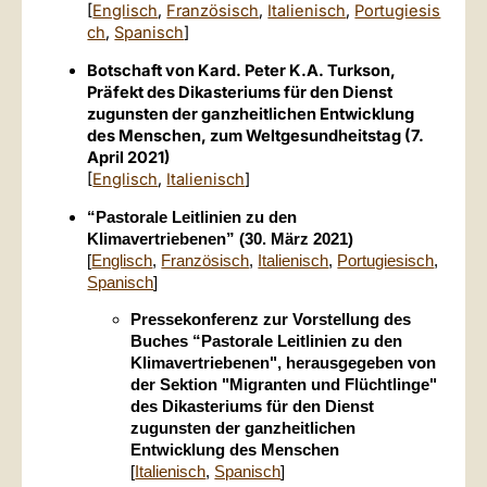
[
Englisch
,
Französisch
,
Italienisch
,
Portugiesis
ch
,
Spanisch
]
Botschaft von Kard. Peter K.A. Turkson,
Präfekt des Dikasteriums für den Dienst
zugunsten der ganzheitlichen Entwicklung
des Menschen, zum Weltgesundheitstag (7.
April 2021)
[
Englisch
,
Italienisch
]
“Pastorale Leitlinien zu den
Klimavertriebenen” (30. März 2021)
[
Englisch
,
Französisch
,
Italienisch
,
Portugiesisch
,
Spanisch
]
Pressekonferenz zur Vorstellung des
Buches “Pastorale Leitlinien zu den
Klimavertriebenen", herausgegeben von
der Sektion "Migranten und Flüchtlinge"
des Dikasteriums für den Dienst
zugunsten der ganzheitlichen
Entwicklung des Menschen
[
Italienisch
,
Spanisch
]