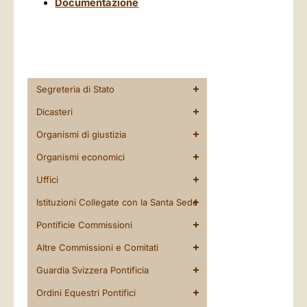
Documentazione
Segreteria di Stato
Dicasteri
Organismi di giustizia
Organismi economici
Uffici
Istituzioni Collegate con la Santa Sede
Pontificie Commissioni
Altre Commissioni e Comitati
Guardia Svizzera Pontificia
Ordini Equestri Pontifici