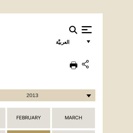
العربيَّة
FRANÇAIS
ENGLISH
ITALIANO
PORTUGUÊS
2013
ESPAÑOL
DEUTSCH
FEBRUARY
MARCH
POLSKI