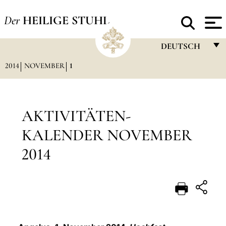
Der
HEILIGE STUHL
DEUTSCH
2014
NOVEMBER
1
FRANÇAIS
ENGLISH
ITALIANO
AKTIVITÄTEN-
PORTUGUÊS
KALENDER NOVEMBER
ESPAÑOL
2014
DEUTSCH
POLSKI
العربيّة
中文