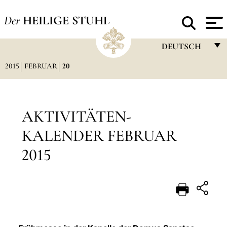
Der
HEILIGE STUHL
DEUTSCH
2015
FEBRUAR
20
FRANÇAIS
ENGLISH
ITALIANO
AKTIVITÄTEN-
PORTUGUÊS
KALENDER FEBRUAR
ESPAÑOL
2015
DEUTSCH
POLSKI
العربيّة
中文