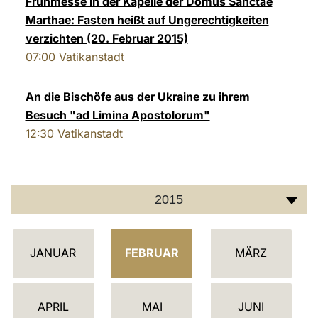
Frühmesse in der Kapelle der Domus Sanctae
Marthae: Fasten heißt auf Ungerechtigkeiten
LATINE
verzichten (20. Februar 2015)
07:00
Vatikanstadt
An die Bischöfe aus der Ukraine zu ihrem
Besuch "ad Limina Apostolorum"
12:30
Vatikanstadt
2015
K
JANUAR
FEBRUAR
MÄRZ
A
L
E
APRIL
MAI
JUNI