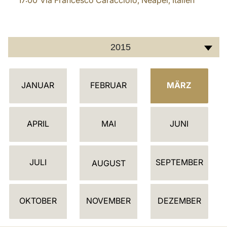
17:00
Via Francesco Caracciolo, Neapel, Italien
2015
K
JANUAR
FEBRUAR
MÄRZ
A
L
E
APRIL
MAI
JUNI
N
D
JULI
SEPTEMBER
E
AUGUST
R
OKTOBER
NOVEMBER
DEZEMBER