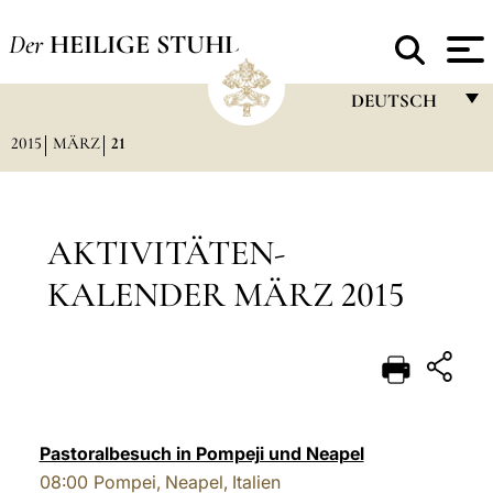
Der
HEILIGE STUHL
DEUTSCH
2015
MÄRZ
21
FRANÇAIS
ENGLISH
ITALIANO
AKTIVITÄTEN-
PORTUGUÊS
KALENDER MÄRZ 2015
ESPAÑOL
DEUTSCH
POLSKI
العربيّة
Pastoralbesuch in Pompeji und Neapel
08:00
Pompei, Neapel, Italien
中文