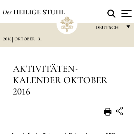
Der
HEILIGE STUHL
DEUTSCH
2016
OKTOBER
31
FRANÇAIS
ENGLISH
ITALIANO
AKTIVITÄTEN-
PORTUGUÊS
KALENDER OKTOBER
ESPAÑOL
2016
DEUTSCH
POLSKI
العربيّة
中文