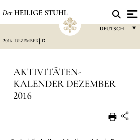
Der
HEILIGE STUHL
DEUTSCH
2016
DEZEMBER
17
FRANÇAIS
ENGLISH
ITALIANO
AKTIVITÄTEN-
PORTUGUÊS
KALENDER DEZEMBER
ESPAÑOL
2016
DEUTSCH
POLSKI
العربيّة
中文