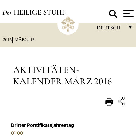
Der
HEILIGE STUHL
DEUTSCH
2016
MÄRZ
13
FRANÇAIS
ENGLISH
ITALIANO
AKTIVITÄTEN-
PORTUGUÊS
KALENDER MÄRZ 2016
ESPAÑOL
DEUTSCH
POLSKI
العربيّة
Dritter Pontifikatsjahrestag
01:00
中文