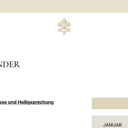
NDER
esse und Heiligsprechung
K
JANUAR