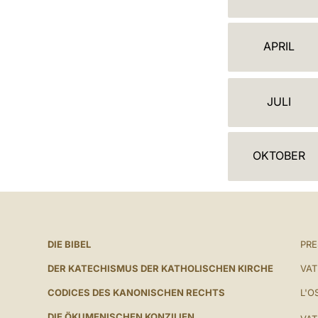
A
L
APRIL
E
N
JULI
D
E
OKTOBER
R
DIE BIBEL
PR
DER KATECHISMUS DER KATHOLISCHEN KIRCHE
VAT
CODICES DES KANONISCHEN RECHTS
L'O
DIE ÖKUMENISCHEN KONZILIEN