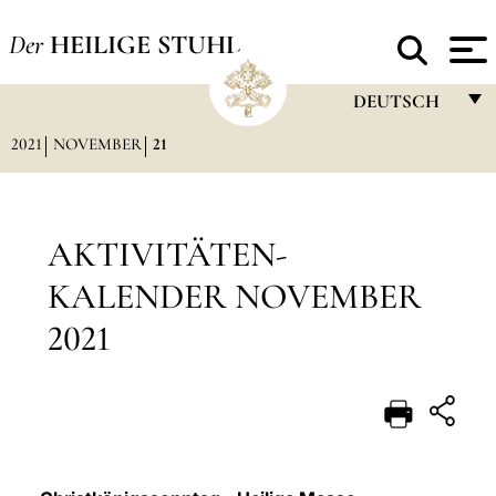
Der
HEILIGE STUHL
DEUTSCH
2021
NOVEMBER
21
FRANÇAIS
ENGLISH
ITALIANO
AKTIVITÄTEN-
PORTUGUÊS
KALENDER NOVEMBER
ESPAÑOL
2021
DEUTSCH
POLSKI
العربيّة
中文