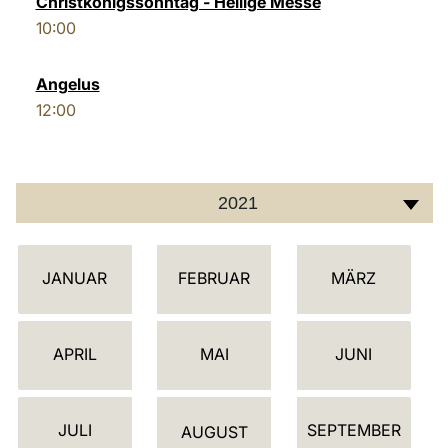
Christkönigssonntag - Heilige Messe
10:00
LATINE
Angelus
12:00
2021
K
JANUAR
FEBRUAR
MÄRZ
A
L
E
APRIL
MAI
JUNI
N
D
JULI
SEPTEMBER
E
AUGUST