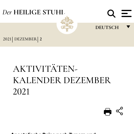
Der
HEILIGE STUHL
DEUTSCH
2021
DEZEMBER
2
FRANÇAIS
ENGLISH
ITALIANO
AKTIVITÄTEN-
PORTUGUÊS
KALENDER DEZEMBER
ESPAÑOL
2021
DEUTSCH
POLSKI
العربيّة
中文