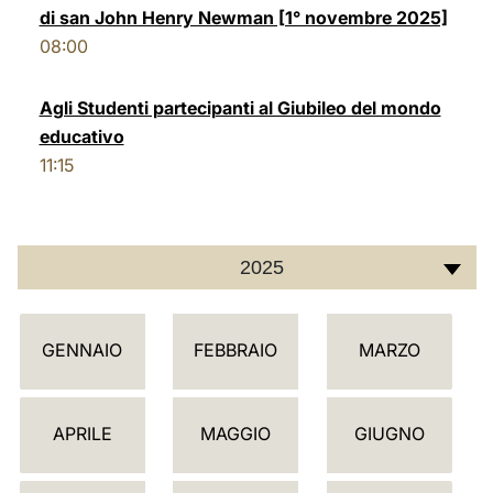
di san John Henry Newman [1° novembre 2025]
LATINE
08:00
Agli Studenti partecipanti al Giubileo del mondo
educativo
11:15
2025
C
GENNAIO
FEBBRAIO
MARZO
A
L
E
APRILE
MAGGIO
GIUGNO
N
D