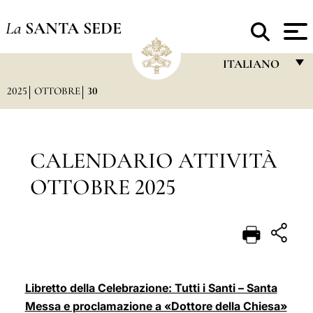
La
SANTA SEDE
ITALIANO
2025
OTTOBRE
30
FRANÇAIS
ENGLISH
ITALIANO
CALENDARIO ATTIVITÀ
PORTUGUÊS
OTTOBRE 2025
ESPAÑOL
DEUTSCH
POLSKI
العربيّة
Libretto della Celebrazione: Tutti i Santi – Santa
Messa e proclamazione a «Dottore della Chiesa»
中文