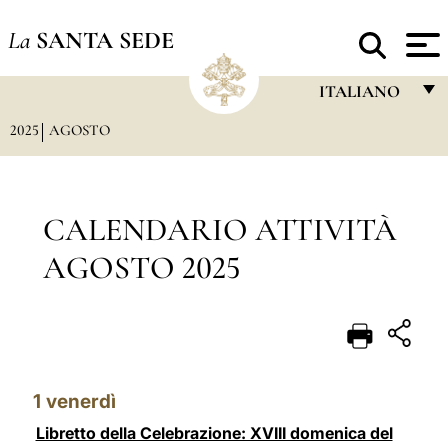
La
SANTA SEDE
ITALIANO
2025
AGOSTO
FRANÇAIS
ENGLISH
ITALIANO
CALENDARIO ATTIVITÀ
PORTUGUÊS
AGOSTO 2025
ESPAÑOL
DEUTSCH
POLSKI
1
venerdì
العربيّة
Libretto della Celebrazione: XVIII domenica del
中文