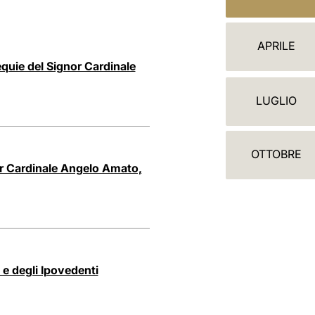
A
L
APRILE
E
equie del Signor Cardinale
N
LUGLIO
D
A
OTTOBRE
R
or Cardinale Angelo Amato,
I
O
 e degli Ipovedenti