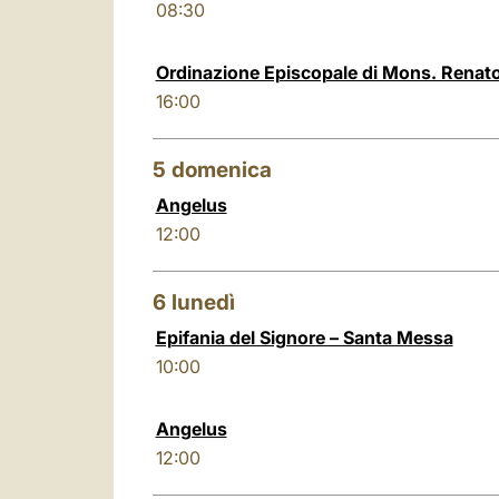
08:30
Ordinazione Episcopale di Mons. Renato 
16:00
5
domenica
Angelus
12:00
6
lunedì
Epifania del Signore – Santa Messa
10:00
Angelus
12:00