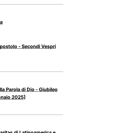
ia
apostolo - Secondi Vespri
a Parola di Dio - Giubileo
nnaio 2025]
Caritas di Latinoamerica e