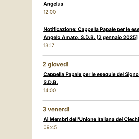
Angelus
12:00
Notificazione: Cappella Papale per le es
Angelo Amato, S.D.B. [2 gennaio 2025]
13:17
2
giovedì
Cappella Papale per le esequie del Sign
S.D.B.
14:00
3
venerdì
Ai Membri dell'Unione Italiana dei Ciechi
09:45