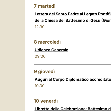
7
martedì
Lettera del Santo Padre al Legato Pontif
della Chiesa del Battesimo di Gesù (Gio
12:30
8
mercoledì
Udienza Generale
09:00
9
giovedì
Auguri al Corpo Diplomatico accreditato
10:00
10
venerdì
Libretto della Celebrazione: Battesimo 