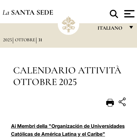
La
SANTA SEDE
ITALIANO
2025
OTTOBRE
31
FRANÇAIS
ENGLISH
ITALIANO
CALENDARIO ATTIVITÀ
PORTUGUÊS
OTTOBRE 2025
ESPAÑOL
DEUTSCH
POLSKI
العربيّة
Ai Membri della "Organización de Universidades
Católicas de América Latina y el Caribe"
中文