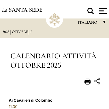
La
SANTA SEDE
ITALIANO
2025
OTTOBRE
6
FRANÇAIS
ENGLISH
ITALIANO
CALENDARIO ATTIVITÀ
PORTUGUÊS
OTTOBRE 2025
ESPAÑOL
DEUTSCH
POLSKI
العربيّة
Ai Cavalieri di Colombo
11:00
中文