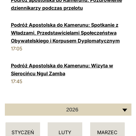
Podróż apostolska do Kamerunu: Pozdrowienie
dziennikarzy podczas przelotu
LATINE
Podróż Apostolska do Kamerunu: Spotkanie z
Władzami, Przedstawicielami Społeczeństwa
Obywatelskiego i Korpusem Dyplomatycznym
17:05
Podróż Apostolska do Kamerunu: Wizyta w
Sierocińcu Ngul Zamba
17:45
2026
K
STYCZEŃ
LUTY
MARZEC
A