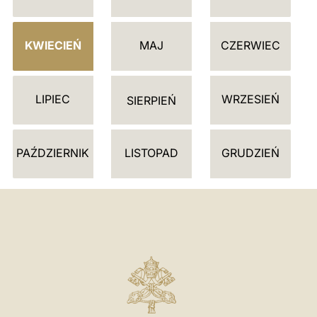
L
E
KWIECIEŃ
MAJ
CZERWIEC
N
D
LIPIEC
WRZESIEŃ
A
SIERPIEŃ
R
Z
PAŹDZIERNIK
LISTOPAD
GRUDZIEŃ