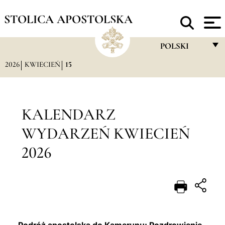
STOLICA APOSTOLSKA
POLSKI
2026
KWIECIEŃ
15
FRANÇAIS
ENGLISH
ITALIANO
KALENDARZ
PORTUGUÊS
WYDARZEŃ KWIECIEŃ
ESPAÑOL
2026
DEUTSCH
POLSKI
العربيّة
中文