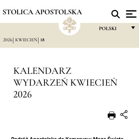
STOLICA APOSTOLSKA
POLSKI
2026
KWIECIEŃ
18
FRANÇAIS
ENGLISH
ITALIANO
KALENDARZ
PORTUGUÊS
WYDARZEŃ KWIECIEŃ
ESPAÑOL
2026
DEUTSCH
POLSKI
العربيّة
中文