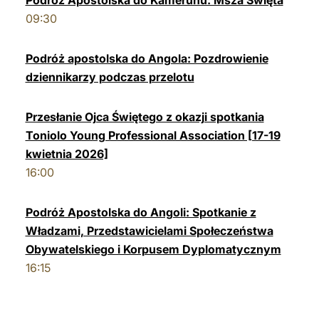
Podróż Apostolska do Kamerunu: Msza Święta
09:30
LATINE
Podróż apostolska do Angola: Pozdrowienie
dziennikarzy podczas przelotu
Przesłanie Ojca Świętego z okazji spotkania
Toniolo Young Professional Association [17-19
kwietnia 2026]
16:00
Podróż Apostolska do Angoli: Spotkanie z
Władzami, Przedstawicielami Społeczeństwa
Obywatelskiego i Korpusem Dyplomatycznym
16:15