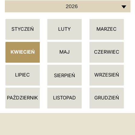
2026
K
STYCZEŃ
LUTY
MARZEC
A
L
E
KWIECIEŃ
MAJ
CZERWIEC
N
D
LIPIEC
WRZESIEŃ
A
SIERPIEŃ
R
Z
PAŹDZIERNIK
LISTOPAD
GRUDZIEŃ