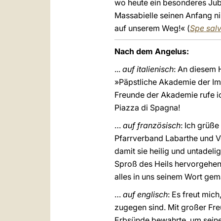
wo heute ein besonderes Jubi
Massabielle seinen Anfang ni
auf unserem Weg!« (
Spe salv
Nach dem Angelus:
...
auf italienisch
: An diesem 
»Päpstliche Akademie der Imm
Freunde der Akademie rufe i
Piazza di Spagna!
…
auf französisch
: Ich grüß
Pfarrverband Labarthe und Ve
damit sie heilig und untadeli
Sproß des Heils hervorgehen
alles in uns seinem Wort ge
…
auf englisch
: Es freut mic
zugegen sind. Mit großer Fre
Erbsünde bewahrte, um seinem