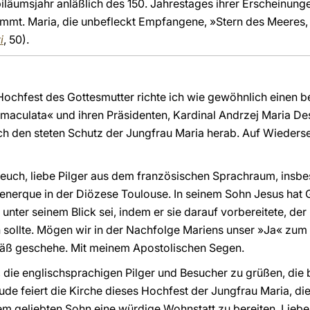
läumsjahr anläßlich des 150. Jahrestages ihrer Erscheinunge
mmt. Maria, die unbefleckt Empfangene, »Stern des Meeres, 
i
, 50).
Hochfest des Gottesmutter richte ich wie gewöhnlich einen 
aculata« und ihren Präsidenten, Kardinal Andrzej Maria Desk
ch den steten Schutz der Jungfrau Maria herab. Auf Wieder
e euch, liebe Pilger aus dem französischen Sprachraum, ins
nerque in der Diözese Toulouse. In seinem Sohn Jesus hat G
g unter seinem Blick sei, indem er sie darauf vorbereitete, de
 sollte. Mögen wir in der Nachfolge Mariens unser »Ja« zum
mäß geschehe. Mit meinem Apostolischen Segen.
h, die englischsprachigen Pilger und Besucher zu grüßen, die
ude feiert die Kirche dieses Hochfest der Jungfrau Maria, di
 geliebten Sohn eine würdige Wohnstatt zu bereiten. Liebe 