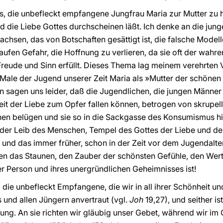
, die unbefleckt empfangene Jungfrau Maria zur Mutter zu h
und die Liebe Gottes durchscheinen läßt. Ich denke an die jun
chsen, das von Botschaften gesättigt ist, die falsche Model
fen Gefahr, die Hoffnung zu verlieren, da sie oft der wahre
Freude und Sinn erfüllt. Dieses Thema lag meinem verehrten 
 Male der Jugend unserer Zeit Maria als »Mutter der schönen
n sagen uns leider, daß die Jugendlichen, die jungen Männer
eit der Liebe zum Opfer fallen können, betrogen von skrupel
hen belügen und sie so in die Sackgasse des Konsumismus hi
e der Leib des Menschen, Tempel des Gottes der Liebe und d
d das immer früher, schon in der Zeit vor dem Jugendalter. 
 das Staunen, den Zauber der schönsten Gefühle, den Wert 
er Person und ihres unergründlichen Geheimnisses ist!
a, die unbefleckt Empfangene, die wir in all ihrer Schönheit u
 und allen Jüngern anvertraut (vgl.
Joh
19,27), und seither is
ung. An sie richten wir gläubig unser Gebet, während wir im 