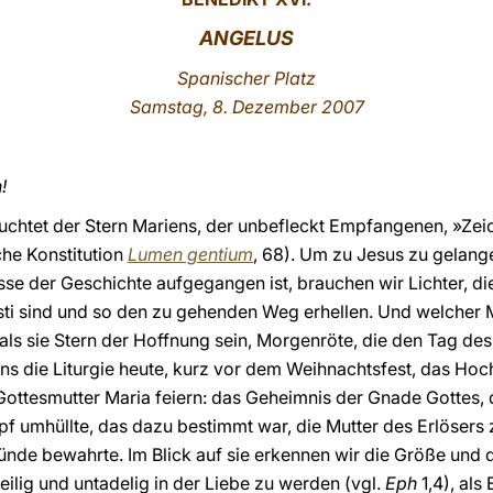
ANGELUS
Spanischer Platz
Samstag, 8. Dezember 2007
!
chtet der Stern Mariens, der unbefleckt Empfangenen, »Zei
he Konstitution
Lumen gentium
, 68). Um zu Jesus zu gelang
isse der Geschichte aufgegangen ist, brauchen wir Lichter, d
isti sind und so den zu gehenden Weg erhellen. Und welcher
ls sie Stern der Hoffnung sein, Morgenröte, die den Tag des 
 uns die Liturgie heute, kurz vor dem Weihnachtsfest, das Ho
ttesmutter Maria feiern: das Geheimnis der Gnade Gottes, 
f umhüllte, das dazu bestimmt war, die Mutter des Erlösers
nde bewahrte. Im Blick auf sie erkennen wir die Größe und 
ilig und untadelig in der Liebe zu werden (vgl.
Eph
1,4), als