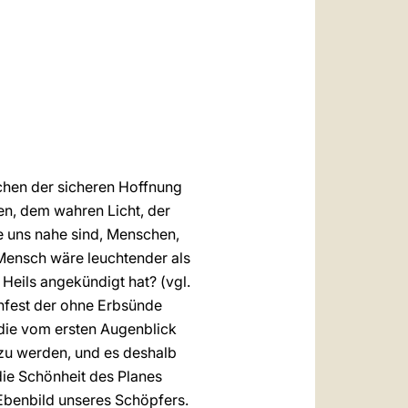
العربيّة
中文
LATINE
chen der sicheren Hoffnung
en, dem wahren Licht, der
ie uns nahe sind, Menschen,
 Mensch wäre leuchtender als
Heils angekündigt hat? (vgl.
chfest der ohne Erbsünde
die vom ersten Augenblick
 zu werden, und es deshalb
die Schönheit des Planes
 Ebenbild unseres Schöpfers.