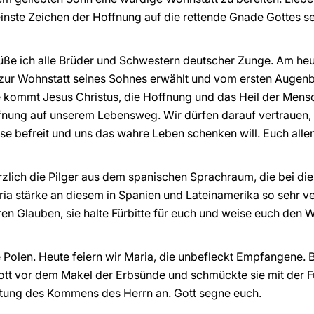
 reinste Zeichen der Hoffnung auf die rettende Gnade Gottes 
rüße ich alle Brüder und Schwestern deutscher Zunge. Am heut
zur Wohnstatt seines Sohnes erwählt und vom ersten Augenbl
 kommt Jesus Christus, die Hoffnung und das Heil der Mensch
ffnung auf unserem Lebensweg. Wir dürfen darauf vertrauen,
se befreit und uns das wahre Leben schenken will. Euch alle
erzlich die Pilger aus dem spanischen Sprachraum, die bei 
aria stärke an diesem in Spanien und Lateinamerika so sehr v
en Glauben, sie halte Fürbitte für euch und weise euch den
le Polen. Heute feiern wir Maria, die unbefleckt Empfangene.
ott vor dem Makel der Erbsünde und schmückte sie mit der Fü
rtung des Kommens des Herrn an. Gott segne euch.