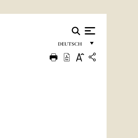
DEUTSCH
FRANÇAIS
ENGLISH
ITALIANO
PORTUGUÊS
ESPAÑOL
DEUTSCH
POLSKI