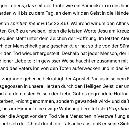
gen Lebens, das seit der Taufe wie ein Samenkorn in uns hine
en will bis zu dem Tag, an dem wir den Geist in die Hände
endo spiritum meum
« (
Lk
23,46). Während wir um den Altar 
ten Gruß zu erweisen, leiten die letzten Worte Jesu am Kreu
xequien steht unter dem Zeichen der Hoffnung: Im letzten A
ch der Menschheit ganz geschenkt, er hat so die von der Sün
 den Tod wiederhergestellt. Deshalb hat jeder Mensch, der i
icher Liebe teil; in gewisser Weise haucht er zusammen mit C
and des Vaters ihn von den Toten auferwecken und in das Re
 zugrunde gehen «, bekräftigt der Apostel Paulus in seinem B
usgegossen in unsere Herzen durch den Heiligen Geist, der un
d auf den festen Felsen der Liebe Gottes gegründete Hoffnu
s sterben, »nicht genommen, sondern gewandelt wird« und da
lt, uns im Himmel eine ewige Wohnung bereitet ist« (
Präfation
n der die Angst vor dem Tod viele Menschen in Verzweiflung st
et sich der Christ durch die Tatsache aus, daß er seine Sicher