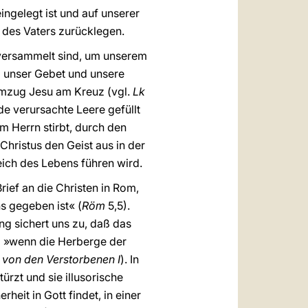
ingelegt ist und auf unserer
 des Vaters zurücklegen.
versammelt sind, um unserem
z unser Gebet und unsere
temzug Jesu am Kreuz (vgl.
Lk
de verursachte Leere gefüllt
m Herrn stirbt, durch den
hristus den Geist aus in der
ich des Lebens führen wird.
rief an die Christen in Rom,
s gegeben ist« (
Röm
5,5).
ng sichert uns zu, daß das
ß »wenn die Herberge der
 von den Verstorbenen I
). In
ürzt und sie illusorische
heit in Gott findet, in einer