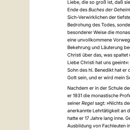
Liebe, die so groß ist, daß s
Ende des
Buches der Gehei
Sich-Verwirklichen der tief
Bedrohung des Todes, sondern
besonderer Weise die monast
eine unvollkommene Vorwegn
Bekehrung und Läuterung bed
Christi über das, was spaltet
Liebe Christi hat uns geeint«
Sohn des hl. Benedikt hat er 
Gott sein, und er wird mein S
Nachdem er in der Schule der 
er 1931 die monastische Prof
seiner
Regel
sagt: »Nichts d
anerkannte Lehrtätigkeit an
hatte er 17 Jahre lang inne. G
Ausbildung von Fachleuten i