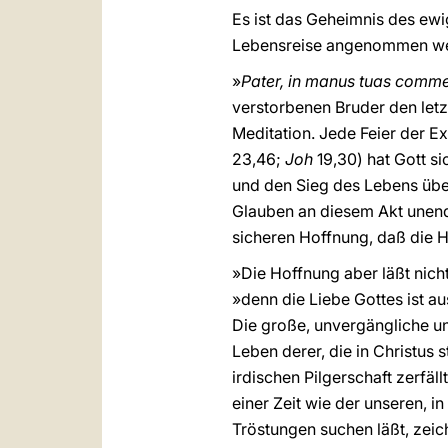
Es ist das Geheimnis des ewi
Lebensreise angenommen werd
»
Pater, in manus tuas comm
verstorbenen Bruder den letz
Meditation. Jede Feier der E
23,46;
Joh
19,30) hat Gott si
und den Sieg des Lebens über
Glauben an diesem Akt unendl
sicheren Hoffnung, daß die H
»Die Hoffnung aber läßt nicht
»denn die Liebe Gottes ist a
Die große, unvergängliche un
Leben derer, die in Christu
irdischen Pilgerschaft zerfäl
einer Zeit wie der unseren, i
Tröstungen suchen läßt, zeichn