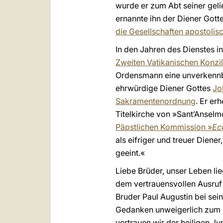
wurde er zum Abt seiner geli
ernannte ihn der Diener Gott
die Gesellschaften apostoli
In den Jahren des Dienstes 
Zweiten Vatikanischen Konzi
Ordensmann eine unverkennbar
ehrwürdige Diener Gottes
Jo
Sakramentenordnung
. Er er
Titelkirche von »Sant’Anselm
Päpstlichen Kommission »
Ec
als eifriger und treuer Diene
geeint.«
Liebe Brüder, unser Leben li
dem vertrauensvollen Ausruf 
Bruder Paul Augustin bei se
Gedanken unweigerlich zum H
vertrauen wir der heiligen J