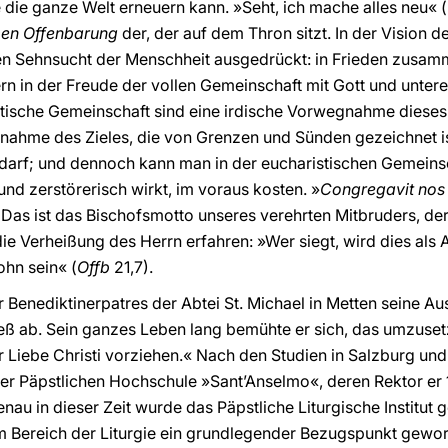
ie die ganze Welt erneuern kann. »Seht, ich mache alles neu« (
men Offenbarung
der, der auf dem Thron sitzt. In der Vision 
sten Sehnsucht der Menschheit ausgedrückt: in Frieden zusa
 in der Freude der vollen Gemeinschaft mit Gott und unterei
ische Gemeinschaft sind eine irdische Vorwegnahme dieses e
ahme des Zieles, die von Grenzen und Sünden gezeichnet i
arf; und dennoch kann man in der eucharistischen Gemeinsc
 und zerstörerisch wirkt, im voraus kosten. »
Congregavit nos 
: Das ist das Bischofsmotto unseres verehrten Mitbruders, de
die Verheißung des Herrn erfahren: »Wer siegt, wird dies als A
ohn sein« (
Offb
21,7).
Benediktinerpatres der Abtei St. Michael in Metten seine Aus
eß ab. Sein ganzes Leben lang bemühte er sich, das umzusetz
er Liebe Christi vorziehen.« Nach den Studien in Salzburg u
 der Päpstlichen Hochschule »Sant’Anselmo«, deren Rektor er
enau in dieser Zeit wurde das Päpstliche Liturgische Institut 
m Bereich der Liturgie ein grundlegender Bezugspunkt gewor