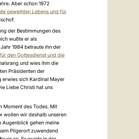
Jahre. Aber schon 1972
tute geweihten Lebens und für
ischof.
tzung der Bestimmungen des
ich wußte er als
Jahr 1984 betraute ihn der
für den Gottesdienst und die
inalsrang und wies ihm die
ten Präsidenten der
g erwies sich Kardinal Mayer
ie Liebe Christi hat uns
 im Moment des Todes. Mit
t« wollen wir deshalb unseren
em Augenblick gehen meine
esem Pilgerort zuwendend
Mayer an. Er wurde in der