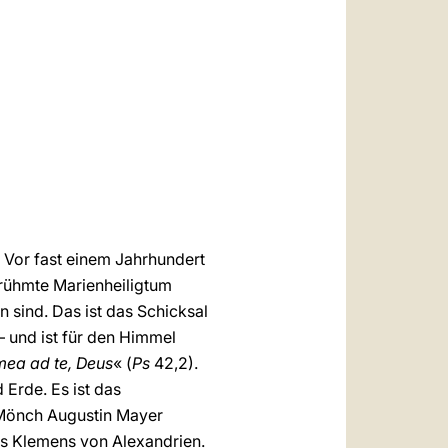
العربيّة
中文
LATINE
 Vor fast einem Jahrhundert
erühmte Marienheiligtum
 sind. Das ist das Schicksal
– und ist für den Himmel
mea ad te, Deus
« (
Ps
42,2).
 Erde. Es ist das
s Mönch Augustin Mayer
des Klemens von Alexandrien.