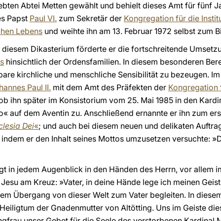
ebten Abtei Metten gewählt und behielt dieses Amt für fünf 
es Papst
Paul VI.
zum Sekretär der
Kongregation für die Insti
schen Lebens
und weihte ihn am 13. Februar 1972 selbst zum B
in diesem Dikasterium förderte er die fortschreitende Umse
ls
hinsichtlich der Ordensfamilien. In diesem besonderen Bere
e kirchliche und menschliche Sensibilität zu bezeugen. Im 
hannes Paul II.
mit dem Amt des Präfekten der
Kongregation 
hob ihn später im Konsistorium vom 25. Mai 1985 in den Kard
o« auf dem Aventin zu. Anschließend ernannte er ihn zum ers
clesia Dei
«
; und auch bei diesem neuen und delikaten Auftra
r, indem er den Inhalt seines Mottos umzusetzen versuchte: »D
egt in jedem Augenblick in den Händen des Herrn, vor allem
Jesu am Kreuz: »Vater, in deine Hände lege ich meinen Geis
inem Übergang von dieser Welt zum Vater begleiten. In dies
eiligtum der Gnadenmutter von Altötting. Uns im Geiste di
ungfrau unser Gebet für die Seele des verstorbenen Kardinal 