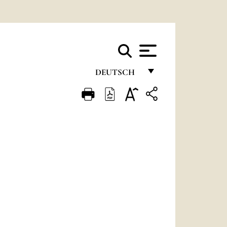
DEUTSCH
FRANÇAIS
ENGLISH
ITALIANO
PORTUGUÊS
ESPAÑOL
DEUTSCH
POLSKI