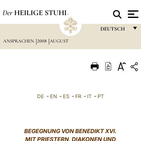
Der
HEILIGE STUHL
DEUTSCH
ANSPRACHEN
2008
AUGUST
FRANÇAIS
ENGLISH
ITALIANO
PORTUGUÊS
ESPAÑOL
DE
-
EN
-
ES
-
FR
-
IT
-
PT
DEUTSCH
POLSKI
العربيّة
BEGEGNUNG VON BENEDIKT XVI.
MIT PRIESTERN, DIAKONEN UND
中文