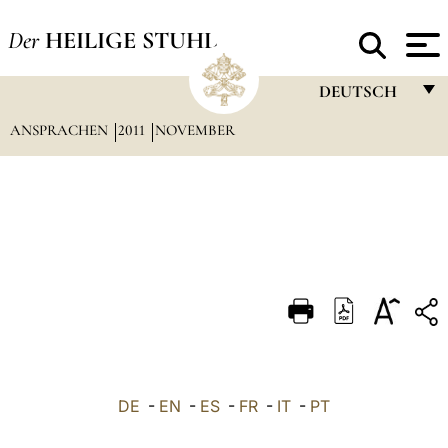
Der
HEILIGE STUHL
DEUTSCH
ANSPRACHEN
2011
NOVEMBER
FRANÇAIS
ENGLISH
ITALIANO
PORTUGUÊS
ESPAÑOL
DEUTSCH
POLSKI
العربيّة
DE
-
EN
-
ES
-
FR
-
IT
-
PT
中文