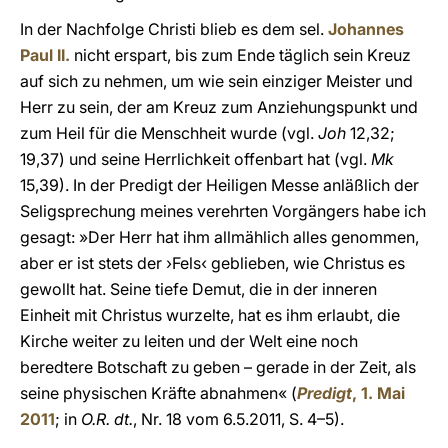
In der Nachfolge Christi blieb es dem sel.
Johannes
Paul II.
nicht erspart, bis zum Ende täglich sein Kreuz
auf sich zu nehmen, um wie sein einziger Meister und
Herr zu sein, der am Kreuz zum Anziehungspunkt und
zum Heil für die Menschheit wurde (vgl.
Joh
12,32;
19,37) und seine Herrlichkeit offenbart hat (vgl.
Mk
15,39). In der Predigt der Heiligen Messe anläßlich der
Seligsprechung meines verehrten Vorgängers habe ich
gesagt: »Der Herr hat ihm allmählich alles genommen,
aber er ist stets der ›Fels‹ geblieben, wie Christus es
gewollt hat. Seine tiefe Demut, die in der inneren
Einheit mit Christus wurzelte, hat es ihm erlaubt, die
Kirche weiter zu leiten und der Welt eine noch
beredtere Botschaft zu geben – gerade in der Zeit, als
seine physischen Kräfte abnahmen« (
Predigt
, 1. Mai
2011
; in
O.R. dt.
, Nr. 18 vom 6.5.2011, S. 4–5).