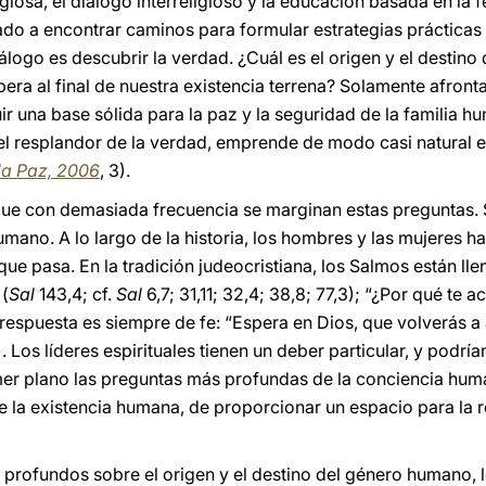
igiosa, el diálogo interreligioso y la educación basada en la 
o a encontrar caminos para formular estrategias prácticas 
iálogo es descubrir la verdad. ¿Cuál es el origen y el desti
spera al final de nuestra existencia terrena? Solamente afron
 una base sólida para la paz y la seguridad de la familia h
el resplandor de la verdad, emprende de modo casi natural e
la Paz, 2006
, 3).
que con demasiada frecuencia se marginan estas preguntas.
mano. A lo largo de la historia, los hombres y las mujeres h
ue pasa. En la tradición judeocristiana, los Salmos están l
 (
Sal
143,4; cf.
Sal
6,7; 31,11; 32,4; 38,8; 77,3); “¿Por qué te 
respuesta es siempre de fe: “Espera en Dios, que volverás a a
. Los líderes espirituales tienen un deber particular, y pod
mer plano las preguntas más profundas de la conciencia huma
 la existencia humana, de proporcionar un espacio para la re
 profundos sobre el origen y el destino del género humano, 