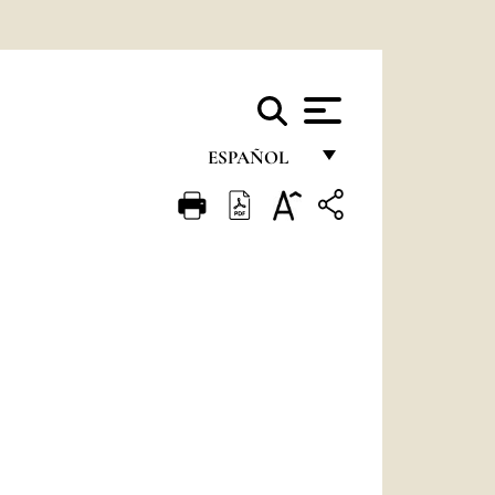
ESPAÑOL
FRANÇAIS
ENGLISH
ITALIANO
PORTUGUÊS
ESPAÑOL
DEUTSCH
POLSKI