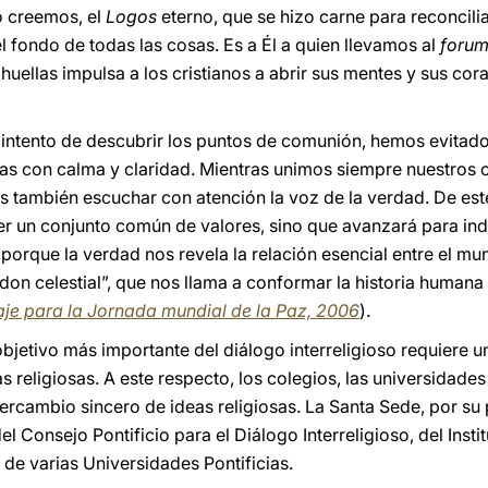
lo creemos, el
Logos
eterno, que se hizo carne para reconcili
el fondo de todas las cosas. Es a Él a quien llevamos al
foru
huellas impulsa a los cristianos a abrir sus mentes y sus cor
intento de descubrir los puntos de comunión, hemos evitado
cias con calma y claridad. Mientras unimos siempre nuestros
 también escuchar con atención la voz de la verdad. De est
er un conjunto común de valores, sino que avanzará para in
porque la verdad nos revela la relación esencial entre el 
“don celestial”, que nos llama a conformar la historia humana 
je para la Jornada mundial de la Paz, 2006
).
bjetivo más importante del diálogo interreligioso requiere u
s religiosas. A este respecto, los colegios, las universidade
ercambio sincero de ideas religiosas. La Santa Sede, por su p
l Consejo Pontificio para el Diálogo Interreligioso, del Insti
 de varias Universidades Pontificias.