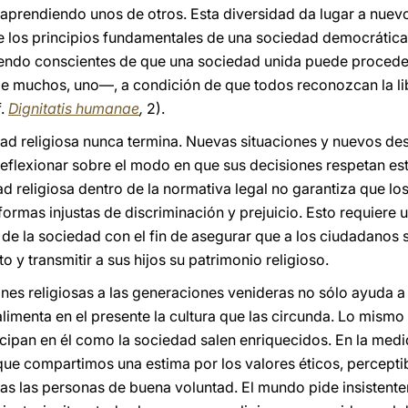
, aprendiendo unos de otros. Esta diversidad da lugar a nuev
e los principios fundamentales de una sociedad democrática
siendo conscientes de que una sociedad unida puede procede
de muchos, uno—, a condición de que todos reconozcan la li
f.
Dignitatis humanae
,
2).
tad religiosa nunca termina. Nuevas situaciones y nuevos desa
 reflexionar sobre el modo en que sus decisiones respetan 
tad religiosa dentro de la normativa legal no garantiza que lo
formas injustas de discriminación y prejuicio. Esto requiere 
de la sociedad con el fin de asegurar que a los ciudadanos s
o y transmitir a sus hijos su patrimonio religioso.
ones religiosas a las generaciones venideras no sólo ayuda a
limenta en el presente la cultura que las circunda. Lo mismo 
rticipan en él como la sociedad salen enriquecidos. En la me
e compartimos una estima por los valores éticos, perceptib
as las personas de buena voluntad. El mundo pide insistent