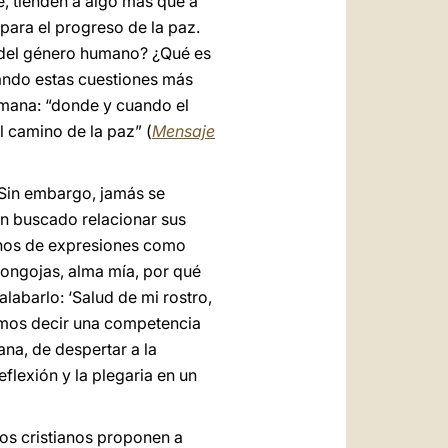
fe, tienden a algo más que a
para el progreso de la paz.
no del género humano? ¿Qué es
tando estas cuestiones más
umana: “donde y cuando el
l camino de la paz” (
Mensaje
 Sin embargo, jamás se
an buscado relacionar sus
lenos de expresiones como
acongojas, alma mía, por qué
labarlo: ‘Salud de mi rostro,
ríamos decir una competencia
na, de despertar a la
flexión y la plegaria en un
los cristianos proponen a