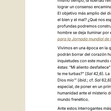
mismo tiempo, la libertad rel
lograr un consenso encaminad
El objetivo más amplio del d
el bien y el mal? ¿Qué nos e
profundas podremos construir
hombre se deja iluminar por 
para la Jornada mundial de 
Vivimos en una época en la 
podrán borrar del corazón hu
inquietudes con este mundo q
éstas: “Mi aliento desfallece”
te me turbas?” (
Sal
42,6). La 
Dios mío’” (
ibíd.
; cf.
Sal
62,6)
especial, de poner en un pri
humanidad ante el misterio de
mundo frenético.
Ante estos interrogantes más