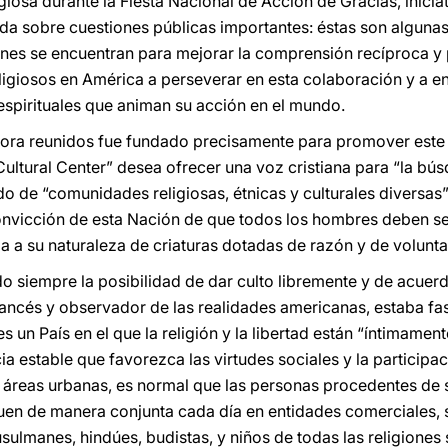
igiosa durante la Fiesta Nacional de Acción de Gracias, inic
ida sobre cuestiones públicas importantes: éstas son alguna
ones se encuentran para mejorar la comprensión recíproca y
eligiosos en América a perseverar en esta colaboración y a e
 espirituales que animan su acción en el mundo.
ahora reunidos fue fundado precisamente para promover este 
 Cultural Center” desea ofrecer una voz cristiana para “la b
o de “comunidades religiosas, étnicas y culturales diversas”
convicción de esta Nación de que todos los hombres deben ser
 a su naturaleza de criaturas dotadas de razón y de voluntad
 siempre la posibilidad de dar culto libremente y de acuerd
francés y observador de las realidades americanas, estaba f
s un País en el que la religión y la libertad están “íntimament
 estable que favorezca las virtudes sociales y la participac
 áreas urbanas, es normal que las personas procedentes de s
quen de manera conjunta cada día en entidades comerciales, 
usulmanes, hindúes, budistas, y niños de todas las religiones 