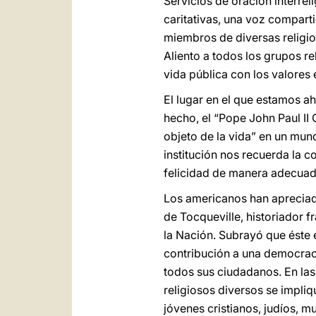
Servicios de oración interrel
caritativas, una voz compart
miembros de diversas religi
Aliento a todos los grupos r
vida pública con los valores
El lugar en el que estamos 
hecho, el “Pope John Paul II
objeto de la vida” en un mund
institución nos recuerda la 
felicidad de manera adecuada
Los americanos han apreciado
de Tocqueville, historiador 
la Nación. Subrayó que éste e
contribución a una democracia
todos sus ciudadanos. En las
religiosos diversos se impli
jóvenes cristianos, judíos, m