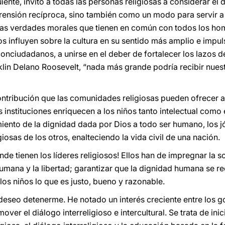
iente, invito a todas las personas religiosas a considerar el
rensión recíproca, sino también como un modo para servir 
e las verdades morales que tienen en común con todos los h
os influyen sobre la cultura en su sentido más amplio e impu
conciudadanos, a unirse en el deber de fortalecer los lazos d
klin Delano Roosevelt, “nada más grande podría recibir nuest
ntribución que las comunidades religiosas pueden ofrecer a l
 instituciones enriquecen a los niños tanto intelectual como
iento de la dignidad dada por Dios a todo ser humano, los 
giosas de los otros, enalteciendo la vida civil de una nación.
nde tienen los líderes religiosos! Ellos han de impregnar la
umana y la libertad; garantizar que la dignidad humana se re
a los niños lo que es justo, bueno y razonable.
deseo detenerme. He notado un interés creciente entre los g
er el diálogo interreligioso e intercultural. Se trata de ini