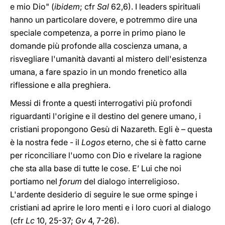
e mio Dio" (
ibidem
; cfr
Sal
62,6). I leaders spirituali
hanno un particolare dovere, e potremmo dire una
speciale competenza, a porre in primo piano le
domande più profonde alla coscienza umana, a
risvegliare l'umanità davanti al mistero dell'esistenza
umana, a fare spazio in un mondo frenetico alla
riflessione e alla preghiera.
Messi di fronte a questi interrogativi più profondi
riguardanti l'origine e il destino del genere umano, i
cristiani propongono Gesù di Nazareth. Egli è – questa
è la nostra fede - il
Logos
eterno, che si è fatto carne
per riconciliare l'uomo con Dio e rivelare la ragione
che sta alla base di tutte le cose. E’ Lui che noi
portiamo nel
forum
del dialogo interreligioso.
L'ardente desiderio di seguire le sue orme spinge i
cristiani ad aprire le loro menti e i loro cuori al dialogo
(cfr
Lc
10, 25-37;
Gv
4, 7-26).