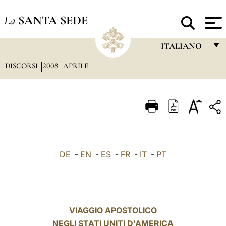
La
SANTA SEDE
ITALIANO
DISCORSI
2008
APRILE
FRANÇAIS
ENGLISH
ITALIANO
PORTUGUÊS
ESPAÑOL
DE
-
EN
-
ES
-
FR
-
IT
-
PT
DEUTSCH
POLSKI
العربيّة
VIAGGIO APOSTOLICO
NEGLI STATI UNITI D'AMERICA
中文