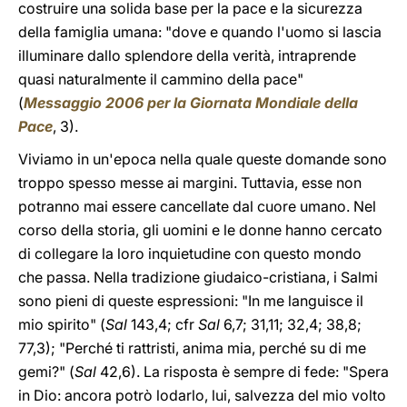
costruire una solida base per la pace e la sicurezza
della famiglia umana: "dove e quando l'uomo si lascia
illuminare dallo splendore della verità, intraprende
quasi naturalmente il cammino della pace"
(
Messaggio 2006 per la Giornata Mondiale della
Pace
, 3).
Viviamo in un'epoca nella quale queste domande sono
troppo spesso messe ai margini. Tuttavia, esse non
potranno mai essere cancellate dal cuore umano. Nel
corso della storia, gli uomini e le donne hanno cercato
di collegare la loro inquietudine con questo mondo
che passa. Nella tradizione giudaico-cristiana, i Salmi
sono pieni di queste espressioni: "In me languisce il
mio spirito" (
Sal
143,4; cfr
Sal
6,7; 31,11; 32,4; 38,8;
77,3); "Perché ti rattristi, anima mia, perché su di me
gemi?" (
Sal
42,6). La risposta è sempre di fede: "Spera
in Dio: ancora potrò lodarlo, lui, salvezza del mio volto