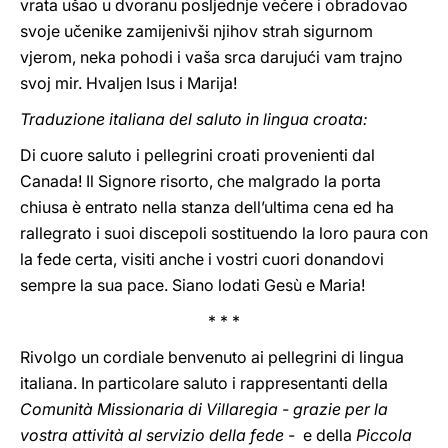
vrata ušao u dvoranu posljednje večere i obradovao
svoje učenike zamijenivši njihov strah sigurnom
vjerom, neka pohodi i vaša srca darujući vam trajno
svoj mir. Hvaljen Isus i Marija!
Traduzione italiana del saluto in lingua croata:
Di cuore saluto i pellegrini croati provenienti dal
Canada! Il Signore risorto, che malgrado la porta
chiusa è entrato nella stanza dell’ultima cena ed ha
rallegrato i suoi discepoli sostituendo la loro paura con
la fede certa, visiti anche i vostri cuori donandovi
sempre la sua pace. Siano lodati Gesù e Maria!
* * *
Rivolgo un cordiale benvenuto ai pellegrini di lingua
italiana. In particolare saluto i rappresentanti della
Comunità Missionaria di Villaregia - grazie per la
vostra attività al servizio della fede -
e della
Piccola