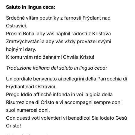
Saluto in lingua ceca:
Srdečně vítám poutníky z farnosti Frýdlant nad
Ostravicí.
Prosím Boha, aby vás naplnil radostí z Kristova
Zmrtvýchvstání a aby vás vždy provázel svými
hojnými dary.
K tomu vám rád žehnám! Chvála Kristu!
Traduzione italiana del saluto in lingua ceca:
Un cordiale benvenuto ai pellegrini della Parrocchia di
Frýdlant nad Ostravicí.
Prego Iddio affinché infonda in voi la gioia della
Risurrezione di Cristo e vi accompagni sempre con i
suoi numerosi doni.
Con questi voti volentieri vi benedico! Sia lodato Gesù
Cristo!