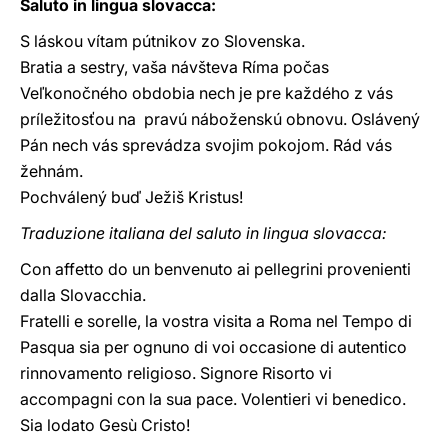
Saluto in lingua slovacca:
S láskou vítam pútnikov zo Slovenska.
Bratia a sestry, vaša návšteva Ríma počas
Veľkonočného obdobia nech je pre každého z vás
príležitosťou na pravú náboženskú obnovu. Oslávený
Pán nech vás sprevádza svojim pokojom. Rád vás
žehnám.
Pochválený buď Ježiš Kristus!
Traduzione italiana del saluto in lingua slovacca:
Con affetto do un benvenuto ai pellegrini provenienti
dalla Slovacchia.
Fratelli e sorelle, la vostra visita a Roma nel Tempo di
Pasqua sia per ognuno di voi occasione di autentico
rinnovamento religioso. Signore Risorto vi
accompagni con la sua pace. Volentieri vi benedico.
Sia lodato Gesù Cristo!