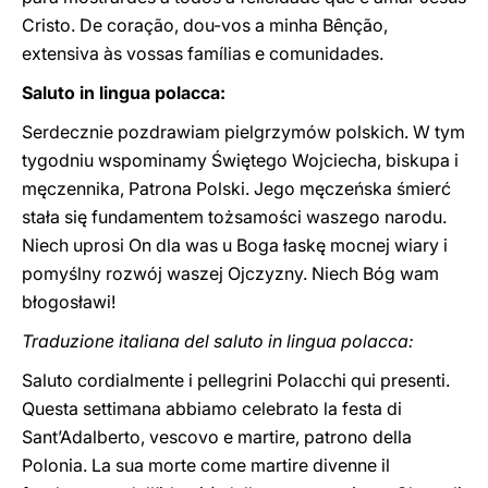
Cristo. De coração, dou-vos a minha Bênção,
extensiva às vossas famílias e comunidades.
Saluto in lingua polacca:
Serdecznie pozdrawiam pielgrzymów polskich. W tym
tygodniu wspominamy Świętego Wojciecha, biskupa i
męczennika, Patrona Polski. Jego męczeńska śmierć
stała się fundamentem tożsamości waszego narodu.
Niech uprosi On dla was u Boga łaskę mocnej wiary i
pomyślny rozwój waszej Ojczyzny. Niech Bóg wam
błogosławi!
Traduzione italiana del saluto in lingua polacca:
Saluto cordialmente i pellegrini Polacchi qui presenti.
Questa settimana abbiamo celebrato la festa di
Sant’Adalberto, vescovo e martire, patrono della
Polonia. La sua morte come martire divenne il