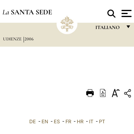
La
SANTA SEDE
ITALIANO
UDIENZE
2006
FRANÇAIS
ENGLISH
ITALIANO
PORTUGUÊS
ESPAÑOL
DEUTSCH
POLSKI
العربيّة
DE
-
EN
-
ES
-
FR
-
HR
-
IT
-
PT
中文