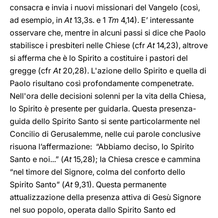
consacra e invia i nuovi missionari del Vangelo (così,
ad esempio, in
At
13,3s. e 1
Tm
4,14). E’ interessante
osservare che, mentre in alcuni passi si dice che Paolo
stabilisce i presbiteri nelle Chiese (cfr
At
14,23), altrove
si afferma che è lo Spirito a costituire i pastori del
gregge (cfr
At
20,28). L'azione dello Spirito e quella di
Paolo risultano così profondamente compenetrate.
Nell'ora delle decisioni solenni per la vita della Chiesa,
lo Spirito è presente per guidarla. Questa presenza-
guida dello Spirito Santo si sente particolarmente nel
Concilio di Gerusalemme, nelle cui parole conclusive
risuona l’affermazione: “Abbiamo deciso, lo Spirito
Santo e noi...” (
At
15,28); la Chiesa cresce e cammina
“nel timore del Signore, colma del conforto dello
Spirito Santo” (
At
9,31). Questa permanente
attualizzazione della presenza attiva di Gesù Signore
nel suo popolo, operata dallo Spirito Santo ed