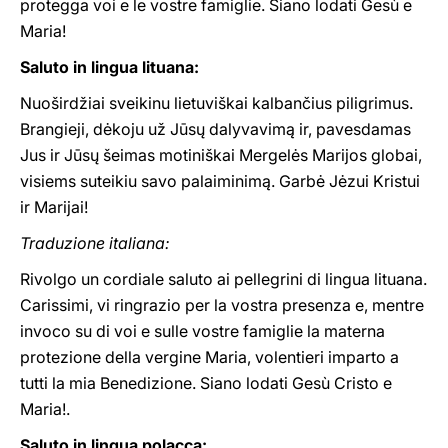
protegga voi e le vostre famiglie. Siano lodati Gesù e
Maria!
Saluto in lingua lituana:
Nuoširdžiai sveikinu lietuviškai kalbančius piligrimus.
Brangieji, dėkoju už Jūsų dalyvavimą ir, pavesdamas
Jus ir Jūsų šeimas motiniškai Mergelės Marijos globai,
visiems suteikiu savo palaiminimą. Garbė Jėzui Kristui
ir Marijai!
Traduzione italiana:
Rivolgo un cordiale saluto ai pellegrini di lingua lituana.
Carissimi, vi ringrazio per la vostra presenza e, mentre
invoco su di voi e sulle vostre famiglie la materna
protezione della vergine Maria, volentieri imparto a
tutti la mia Benedizione. Siano lodati Gesù Cristo e
Maria!.
Saluto in lingua polacca: