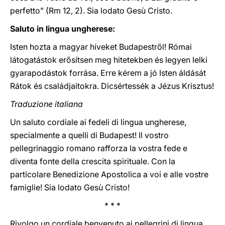
perfetto” (Rm 12, 2). Sia lodato Gesù Cristo.
Saluto in lingua ungherese:
Isten hozta a magyar híveket Budapestről! Római
látogatástok erősítsen meg hitetekben és legyen lelki
gyarapodástok forrása. Erre kérem a jó Isten áldását
Rátok és családjaitokra. Dicsértessék a Jézus Krisztus!
Traduzione italiana
Un saluto cordiale ai fedeli di lingua ungherese,
specialmente a quelli di Budapest! Il vostro
pellegrinaggio romano rafforza la vostra fede e
diventa fonte della crescita spirituale. Con la
particolare Benedizione Apostolica a voi e alle vostre
famiglie! Sia lodato Gesù Cristo!
* * *
Rivolgo un cordiale benvenuto ai pellegrini di lingua