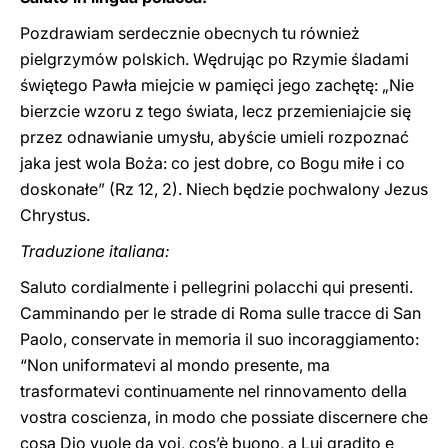
Pozdrawiam serdecznie obecnych tu również
pielgrzymów polskich. Wędrując po Rzymie śladami
świętego Pawła miejcie w pamięci jego zachętę: „Nie
bierzcie wzoru z tego świata, lecz przemieniajcie się
przez odnawianie umysłu, abyście umieli rozpoznać
jaka jest wola Boża: co jest dobre, co Bogu miłe i co
doskonałe” (Rz 12, 2). Niech będzie pochwalony Jezus
Chrystus.
Traduzione italiana:
Saluto cordialmente i pellegrini polacchi qui presenti.
Camminando per le strade di Roma sulle tracce di San
Paolo, conservate in memoria il suo incoraggiamento:
“Non uniformatevi al mondo presente, ma
trasformatevi continuamente nel rinnovamento della
vostra coscienza, in modo che possiate discernere che
cosa Dio vuole da voi, cos’è buono, a Lui gradito e