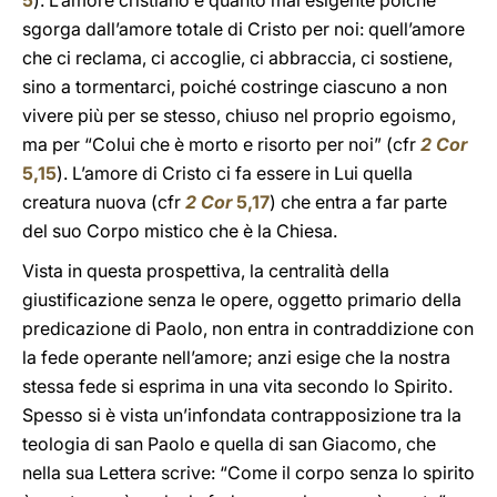
5
). L’amore cristiano è quanto mai esigente poiché
sgorga dall’amore totale di Cristo per noi: quell’amore
che ci reclama, ci accoglie, ci abbraccia, ci sostiene,
sino a tormentarci, poiché costringe ciascuno a non
vivere più per se stesso, chiuso nel proprio egoismo,
ma per “Colui che è morto e risorto per noi” (cfr
2 Cor
5,15
). L’amore di Cristo ci fa essere in Lui quella
creatura nuova (cfr
2 Cor
5,17
) che entra a far parte
del suo Corpo mistico che è la Chiesa.
Vista in questa prospettiva, la centralità della
giustificazione senza le opere, oggetto primario della
predicazione di Paolo, non entra in contraddizione con
la fede operante nell’amore; anzi esige che la nostra
stessa fede si esprima in una vita secondo lo Spirito.
Spesso si è vista un’infondata contrapposizione tra la
teologia di san Paolo e quella di san Giacomo, che
nella sua Lettera scrive: “Come il corpo senza lo spirito