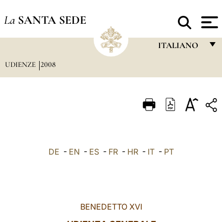
La
SANTA SEDE
ITALIANO
UDIENZE
2008
FRANÇAIS
ENGLISH
ITALIANO
PORTUGUÊS
ESPAÑOL
DE
-
EN
-
ES
-
FR
-
HR
-
IT
-
PT
DEUTSCH
POLSKI
العربيّة
BENEDETTO XVI
中文