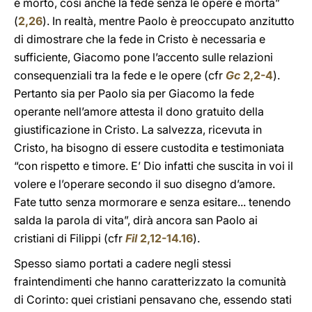
è morto, così anche la fede senza le opere è morta”
(
2,26
). In realtà, mentre Paolo è preoccupato anzitutto
di dimostrare che la fede in Cristo è necessaria e
sufficiente, Giacomo pone l’accento sulle relazioni
consequenziali tra la fede e le opere (cfr
Gc
2,2-4
).
Pertanto sia per Paolo sia per Giacomo la fede
operante nell’amore attesta il dono gratuito della
giustificazione in Cristo. La salvezza, ricevuta in
Cristo, ha bisogno di essere custodita e testimoniata
“con rispetto e timore. E’ Dio infatti che suscita in voi il
volere e l’operare secondo il suo disegno d’amore.
Fate tutto senza mormorare e senza esitare... tenendo
salda la parola di vita”, dirà ancora san Paolo ai
cristiani di Filippi (cfr
Fil
2,12-14.16
).
Spesso siamo portati a cadere negli stessi
fraintendimenti che hanno caratterizzato la comunità
di Corinto: quei cristiani pensavano che, essendo stati