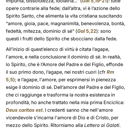
impurità, dissolutezza, idolatria...” (
Gal
5,19-21
): tutte
opere contrarie alla fede; dall’altra, vi è l’azione dello
Spirito Santo, che alimenta la vita cristiana suscitando
“amore, gioia, pace, magnanimità, benevolenza, bontà,
fedeltà, mitezza, dominio di sé” (
Gal
5,22
): sono
questi i frutti dello Spirito che sbocciano dalla fede.
All’inizio di quest’elenco di virtù è citata l’agape,
l'amore, e nella conclusione il dominio di sé. In realtà,
lo Spirito, che è l’Amore del Padre e del Figlio, effonde
il suo primo dono, l’agape, nei nostri cuori (cfr
Rm
5,5
); e l’agape, l'amore, per esprimersi in pienezza
esige il dominio di sé. Dell’amore del Padre e del Figlio,
che ci raggiunge e trasforma la nostra esistenza in
profondità, ho anche trattato nella mia prima Enciclica:
Deus caritas est
. I credenti sanno che nell'amore
vicendevole s'incarna l'amore di Dio e di Cristo, per
mezzo dello Spirito. Ritorniamo alla
Lettera ai Galati
.