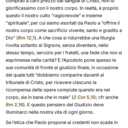
comprati a caro prezzo dal sangue di Cristo, non lo
glorificassimo con il nostro corpo. In realtà, è proprio
questo il nostro culto “ragionevole” e insieme
“spirituale”, per cui siamo esortati da Paolo a “offrire il
nostro corpo come sacrificio vivente, santo e gradito a
Dio” (
Rm
12,1
). A che cosa si ridurrebbe una liturgia
rivolta soltanto al Signore, senza diventare, nello
stesso tempo, servizio per i fratelli, una fede che non si
esprimesse nella carità? E l’Apostolo pone spesso le
sue comunità di fronte al giudizio finale, in occasione
del quale tutti “dobbiamo comparire davanti al
tribunale di Cristo, per ricevere ciascuno la
ricompensa delle opere compiute quando era nel
corpo, sia in bene che in male” (
2 Cor
5,10
; cfr anche
Rm
2,16
). E questo pensiero del Giudizio deve
illuminarci nella nostra vita di ogni giorno.
Se l’etica che Paolo propone ai credenti non scade in