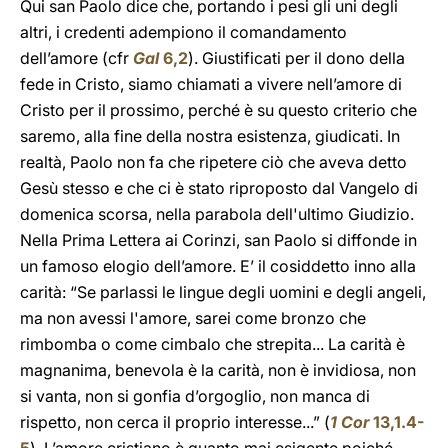
Qui san Paolo dice che, portando i pesi gli uni degli
altri, i credenti adempiono il comandamento
dell’amore (cfr
Gal
6,2
). Giustificati per il dono della
fede in Cristo, siamo chiamati a vivere nell’amore di
Cristo per il prossimo, perché è su questo criterio che
saremo, alla fine della nostra esistenza, giudicati. In
realtà, Paolo non fa che ripetere ciò che aveva detto
Gesù stesso e che ci è stato riproposto dal Vangelo di
domenica scorsa, nella parabola dell'ultimo Giudizio.
Nella Prima Lettera ai Corinzi, san Paolo si diffonde in
un famoso elogio dell’amore. E’ il cosiddetto inno alla
carità: “Se parlassi le lingue degli uomini e degli angeli,
ma non avessi l'amore, sarei come bronzo che
rimbomba o come cimbalo che strepita... La carità è
magnanima, benevola è la carità, non è invidiosa, non
si vanta, non si gonfia d’orgoglio, non manca di
rispetto, non cerca il proprio interesse...” (
1 Cor
13,1.4-