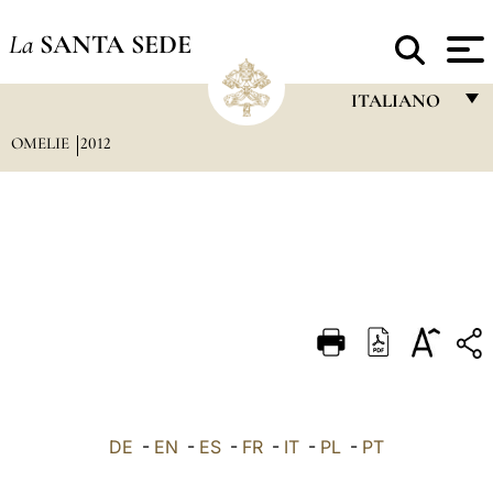
La
SANTA SEDE
ITALIANO
OMELIE
2012
FRANÇAIS
ENGLISH
ITALIANO
PORTUGUÊS
ESPAÑOL
DEUTSCH
POLSKI
العربيّة
DE
-
EN
-
ES
-
FR
-
IT
-
PL
-
PT
中文