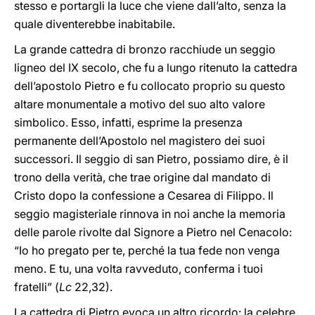
stesso e portargli la luce che viene dall’alto, senza la
quale diventerebbe inabitabile.
La grande cattedra di bronzo racchiude un seggio
ligneo del IX secolo, che fu a lungo ritenuto la cattedra
dell’apostolo Pietro e fu collocato proprio su questo
altare monumentale a motivo del suo alto valore
simbolico. Esso, infatti, esprime la presenza
permanente dell’Apostolo nel magistero dei suoi
successori. Il seggio di san Pietro, possiamo dire, è il
trono della verità, che trae origine dal mandato di
Cristo dopo la confessione a Cesarea di Filippo. Il
seggio magisteriale rinnova in noi anche la memoria
delle parole rivolte dal Signore a Pietro nel Cenacolo:
“Io ho pregato per te, perché la tua fede non venga
meno. E tu, una volta ravveduto, conferma i tuoi
fratelli” (
Lc
22,32).
La cattedra di Pietro evoca un altro ricordo: la celebre