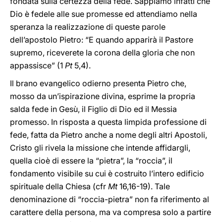
fondata sulla certezza della fede. Sappiamo infatti che
Dio è fedele alle sue promesse ed attendiamo nella
speranza la realizzazione di queste parole
dell’apostolo Pietro: “E quando apparirà il Pastore
supremo, riceverete la corona della gloria che non
appassisce” (1
Pt
5,4).
Il brano evangelico odierno presenta Pietro che,
mosso da un’ispirazione divina, esprime la propria
salda fede in Gesù, il Figlio di Dio ed il Messia
promesso. In risposta a questa limpida professione di
fede, fatta da Pietro anche a nome degli altri Apostoli,
Cristo gli rivela la missione che intende affidargli,
quella cioè di essere la “pietra”, la “roccia”, il
fondamento visibile su cui è costruito l’intero edificio
spirituale della Chiesa (cfr
Mt
16,16-19). Tale
denominazione di “roccia-pietra” non fa riferimento al
carattere della persona, ma va compresa solo a partire