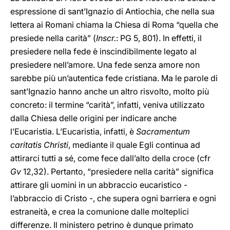
espressione di sant’Ignazio di Antiochia, che nella sua
lettera ai Romani chiama la Chiesa di Roma “quella che
presiede nella carità” (
Inscr.
: PG 5, 801). In effetti, il
presiedere nella fede è inscindibilmente legato al
presiedere nell’amore. Una fede senza amore non
sarebbe più un’autentica fede cristiana. Ma le parole di
sant’Ignazio hanno anche un altro risvolto, molto più
concreto: il termine “carità”, infatti, veniva utilizzato
dalla Chiesa delle origini per indicare anche
l’Eucaristia. L’Eucaristia, infatti, è
Sacramentum
caritatis Christi
, mediante il quale Egli continua ad
attirarci tutti a sé, come fece dall’alto della croce (cfr
Gv
12,32). Pertanto, “presiedere nella carità” significa
attirare gli uomini in un abbraccio eucaristico -
l’abbraccio di Cristo -, che supera ogni barriera e ogni
estraneità, e crea la comunione dalle molteplici
differenze. Il ministero petrino è dunque primato