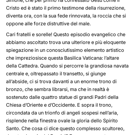
Simone, che per primo ha confessato Gesù come il
Cristo ed è stato il primo testimone della risurrezione,
diventa ora, con la sua fede rinnovata, la roccia che si
oppone alle forze distruttive del male.
Cari fratelli e sorelle! Questo episodio evangelico che
abbiamo ascoltato trova una ulteriore e più eloquente
spiegazione in un conosciutissimo elemento artistico
che impreziosisce questa Basilica Vaticana: l’altare
della Cattedra. Quando si percorre la grandiosa navata
centrale e, oltrepassato il transetto, si giunge
all’abside, ci si trova davanti a un enorme trono di
bronzo, che sembra librarsi, ma che in realtà è
sostenuto dalle quattro statue di grandi Padri della
Chiesa d’Oriente e d’Occidente. E sopra il trono,
circondata da un trionfo di angeli sospesi nell’aria,
risplende nella finestra ovale la gloria dello Spirito
Santo. Che cosa ci dice questo complesso scultoreo,