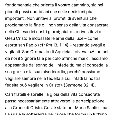
fondamentale che orienta il vostro cammino, sia nei
piccoli passi quotidiani che nelle decisioni più
importanti. Non unitevi ai profeti di sventura che
proclamano la fine o il non senso della vita consacrata
nella Chiesa dei nostri giorni; piuttosto rivestitevi di
Gesù Cristo e indossate le armi della luce – come
esorta san Paolo (cfr
Rm
13,11-14) – restando svegli e
vigilanti. San Cromazio di Aquileia scriveva: «Allontani
da noi il Signore tale pericolo affinché mai ci lasciamo
appesantire dal sonno dell’infedeltà; ma ci conceda la
sua grazia e la sua misericordia, perché possiamo
vegliare sempre nella fedeltà a Lui. Infatti la nostra
fedeltà può vegliare in Cristo» (
Sermone
32, 4).
Cari fratelli e sorelle, la gioia della vita consacrata
passa necessariamente attraverso la partecipazione
alla Croce di Cristo. Così è stato per Maria Santissima.
La sua è la sofferenza del cuore che forma un tutt’uno