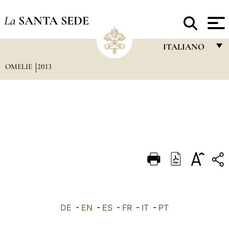
La
SANTA SEDE
ITALIANO
OMELIE
2013
FRANÇAIS
ENGLISH
ITALIANO
PORTUGUÊS
ESPAÑOL
DEUTSCH
POLSKI
العربيّة
DE
-
EN
-
ES
-
FR
-
IT
-
PT
中文