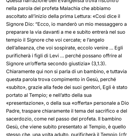
Questa narrazione dell’Evangelista trova riscontro
nella parola del profeta Malachia che abbiamo
ascoltato all’inizio della prima Lettura: «Così dice il
Signore Dio: “Ecco, io manderò un mio messaggero a
preparare la via davanti a me e subito entrerà nel suo
tempio il Signore che voi cercate; e l’angelo
dell’alleanza, che voi sospirate, eccolo venire … Egli
purificherà i figli di Levi … perché possano offrire al
Signore un’offerta secondo giustizia» (3,1.3).
Chiaramente qui non si parla di un bambino, e tuttavia
questa parola trova compimento in Gesù, perché
«subito», grazie alla fede dei suoi genitori, Egli è stato
portato al Tempio; e nell’atto della sua
«presentazione», o della sua «offerta» personale a Dio
Padre, traspare chiaramente il tema del sacrifico e del
sacerdozio, come nel passo del profeta. Il bambino
Gesù, che viene subito presentato al Tempio, è quello
stesso che, una volta adulto, purificherà il Tempio (cfr