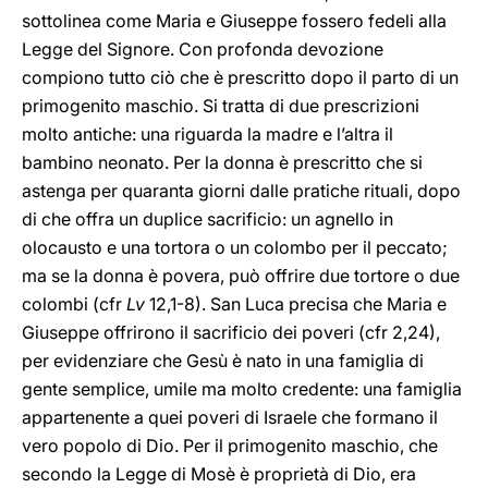
sottolinea come Maria e Giuseppe fossero fedeli alla
Legge del Signore. Con profonda devozione
compiono tutto ciò che è prescritto dopo il parto di un
primogenito maschio. Si tratta di due prescrizioni
molto antiche: una riguarda la madre e l’altra il
bambino neonato. Per la donna è prescritto che si
astenga per quaranta giorni dalle pratiche rituali, dopo
di che offra un duplice sacrificio: un agnello in
olocausto e una tortora o un colombo per il peccato;
ma se la donna è povera, può offrire due tortore o due
colombi (cfr
Lv
12,1-8). San Luca precisa che Maria e
Giuseppe offrirono il sacrificio dei poveri (cfr 2,24),
per evidenziare che Gesù è nato in una famiglia di
gente semplice, umile ma molto credente: una famiglia
appartenente a quei poveri di Israele che formano il
vero popolo di Dio. Per il primogenito maschio, che
secondo la Legge di Mosè è proprietà di Dio, era