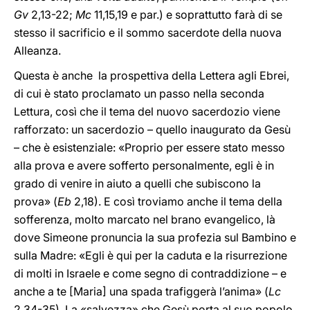
Gv
2,13-22;
Mc
11,15,19 e par.) e soprattutto farà di se
stesso il sacrificio e il sommo sacerdote della nuova
Alleanza.
Questa è anche la prospettiva della Lettera agli Ebrei,
di cui è stato proclamato un passo nella seconda
Lettura, così che il tema del nuovo sacerdozio viene
rafforzato: un sacerdozio – quello inaugurato da Gesù
– che è esistenziale: «Proprio per essere stato messo
alla prova e avere sofferto personalmente, egli è in
grado di venire in aiuto a quelli che subiscono la
prova» (
Eb
2,18). E così troviamo anche il tema della
sofferenza, molto marcato nel brano evangelico, là
dove Simeone pronuncia la sua profezia sul Bambino e
sulla Madre: «Egli è qui per la caduta e la risurrezione
di molti in Israele e come segno di contraddizione – e
anche a te [Maria] una spada trafiggerà l’anima» (
Lc
2,34-35). La «salvezza» che Gesù porta al suo popolo,