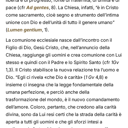
libertà e di progresso, fonte di fraternità, di umiltà e di
pace (cfr
Ad gentes
, 8). La Chiesa, infatti, “è in Cristo
come sacramento, cioè segno e strumento dell’intima
unione con Dio e dell’unità di tutto il genere umano”
(
Lumen gentium
, 1).
La comunione ecclesiale nasce dall’incontro con il
Figlio di Dio, Gesù Cristo, che, nell’annuncio della
Chiesa, raggiunge gli uomini e crea comunione con Lui
stesso e quindi con il Padre e lo Spirito Santo (cfr
1Gv
1,3). Il Cristo stabilisce la nuova relazione tra l’uomo e
Dio. “Egli ci rivela «che Dio è carità» (
1 Gv
4,8) e
insieme ci insegna che la legge fondamentale della
umana perfezione, e perciò anche della
trasformazione del mondo, è il nuovo comandamento
dell’amore. Coloro, pertanto, che credono alla carità
divina, sono da Lui resi certi che la strada della carità è
aperta a tutti gli uomini e che gli sforzi intesi a