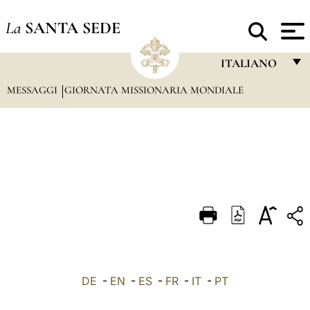
La
SANTA SEDE
ITALIANO
MESSAGGI
GIORNATA MISSIONARIA MONDIALE
FRANÇAIS
ENGLISH
ITALIANO
PORTUGUÊS
ESPAÑOL
DEUTSCH
POLSKI
العربيّة
DE
-
EN
-
ES
-
FR
-
IT
-
PT
中文