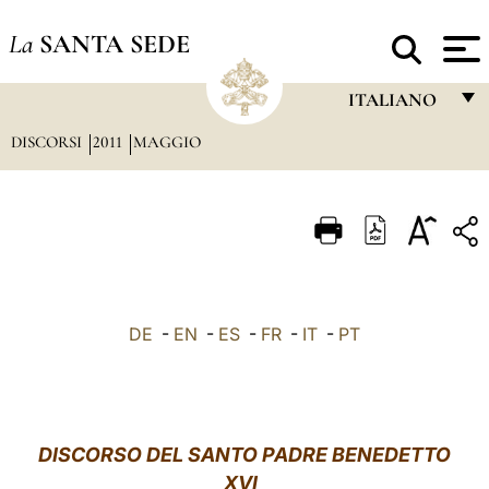
La
SANTA SEDE
ITALIANO
DISCORSI
2011
MAGGIO
FRANÇAIS
ENGLISH
ITALIANO
PORTUGUÊS
ESPAÑOL
DE
-
EN
-
ES
-
FR
-
IT
-
PT
DEUTSCH
POLSKI
العربيّة
DISCORSO
DEL SANTO PADRE BENEDETTO
XVI
中文