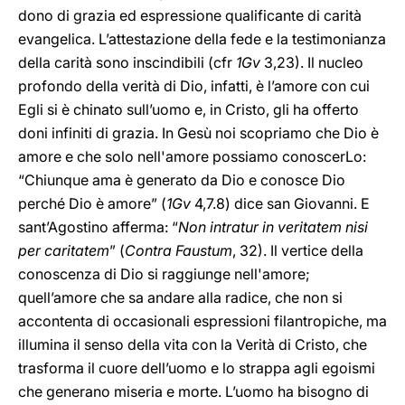
dono di grazia ed espressione qualificante di carità
evangelica. L’attestazione della fede e la testimonianza
della carità sono inscindibili (cfr
1Gv
3,23). Il nucleo
profondo della verità di Dio, infatti, è l’amore con cui
Egli si è chinato sull’uomo e, in Cristo, gli ha offerto
doni infiniti di grazia. In Gesù noi scopriamo che Dio è
amore e che solo nell'amore possiamo conoscerLo:
“Chiunque ama è generato da Dio e conosce Dio
perché Dio è amore” (
1Gv
4,7.8) dice san Giovanni. E
sant’Agostino afferma: “
Non intratur in veritatem nisi
per caritatem
” (
Contra Faustum
, 32). Il vertice della
conoscenza di Dio si raggiunge nell'amore;
quell’amore che sa andare alla radice, che non si
accontenta di occasionali espressioni filantropiche, ma
illumina il senso della vita con la Verità di Cristo, che
trasforma il cuore dell’uomo e lo strappa agli egoismi
che generano miseria e morte. L’uomo ha bisogno di