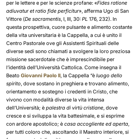
per le lettere e per le scienze profane: «
Fides ratione
adiuvatur et ratio fide perficitur
», afferma Ugo di San
Vittore (
De sacramentis
, I, III, 30:
PL
176, 232). In
questa prospettiva, cuore pulsante e alimento costante
della vita universitaria è la Cappella, a cui è unito il
Centro Pastorale ove gli Assistenti Spirituali delle
diverse sedi sono chiamati a svolgere la loro preziosa
missione sacerdotale che è imprescindibile per
l’identità dell’Università Cattolica. Come insegna il
Beato
Giovanni Paolo II
, la Cappella “è
luogo dello
spirito
, dove sostano in preghiera e trovano alimento,
orientamento e sostegno i credenti in Cristo, che
vivono con modalità diverse la vita intensa
dell’Università; è
palestra di virtù cristiane
, dove
cresce e si sviluppa la vita battesimale, e si esprime
con ardore apostolico; è
casa accogliente ed aperta
,
per tutti coloro che, ascoltando il Maestro interiore, si