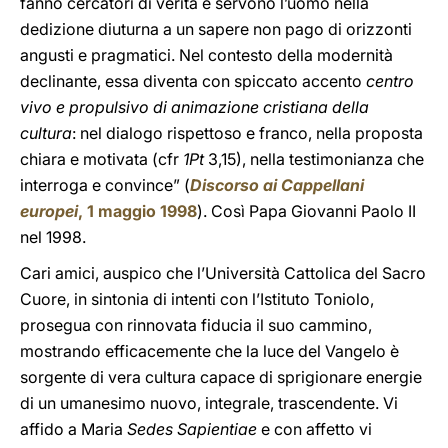
fanno cercatori di verità e servono l’uomo nella
dedizione diuturna a un sapere non pago di orizzonti
angusti e pragmatici. Nel contesto della modernità
declinante, essa diventa con spiccato accento
centro
vivo e propulsivo di animazione cristiana della
cultura
: nel dialogo rispettoso e franco, nella proposta
chiara e motivata (cfr
1Pt
3,15), nella testimonianza che
interroga e convince” (
Discorso ai Cappellani
europei
, 1 maggio 1998
). Così Papa Giovanni Paolo II
nel 1998.
Cari amici, auspico che l’Università Cattolica del Sacro
Cuore, in sintonia di intenti con l’Istituto Toniolo,
prosegua con rinnovata fiducia il suo cammino,
mostrando efficacemente che la luce del Vangelo è
sorgente di vera cultura capace di sprigionare energie
di un umanesimo nuovo, integrale, trascendente. Vi
affido a Maria
Sedes Sapientiae
e con affetto vi