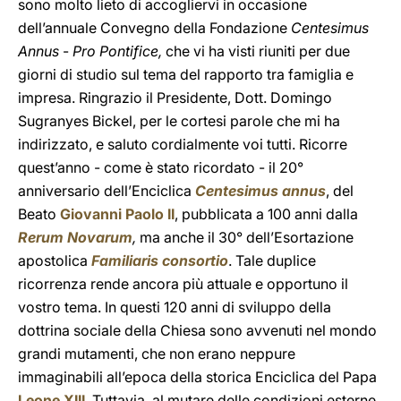
sono molto lieto di accogliervi in occasione
dell’annuale Convegno della Fondazione
Centesimus
Annus
-
Pro Pontifice,
che vi ha visti riuniti per due
giorni di studio sul tema del rapporto tra famiglia e
impresa. Ringrazio il Presidente, Dott. Domingo
Sugranyes Bickel, per le cortesi parole che mi ha
indirizzato, e saluto cordialmente voi tutti. Ricorre
quest’anno - come è stato ricordato - il 20°
anniversario dell’Enciclica
Centesimus annus
, del
Beato
Giovanni Paolo II
, pubblicata a 100 anni dalla
Rerum Novarum
,
ma anche
il 30° dell’Esortazione
apostolica
Familiaris consortio
. Tale duplice
ricorrenza rende ancora più attuale e opportuno il
vostro tema.
In questi 120 anni di sviluppo della
dottrina sociale della Chiesa sono avvenuti nel mondo
grandi mutamenti, che non erano neppure
immaginabili all’epoca della storica Enciclica del Papa
Leone XIII
. Tuttavia, al mutare delle condizioni esterne