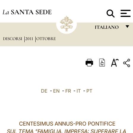
La
SANTA SEDE
ITALIANO
DISCORSI
2011
OTTOBRE
FRANÇAIS
ENGLISH
ITALIANO
PORTUGUÊS
ESPAÑOL
DE
-
EN
-
FR
-
IT
-
PT
DEUTSCH
POLSKI
العربيّة
CENTESIMUS ANNUS-PRO PONTIFICE
SUL TEMA "FAMIGLIA, IMPRESA: SUPERARE LA
中文