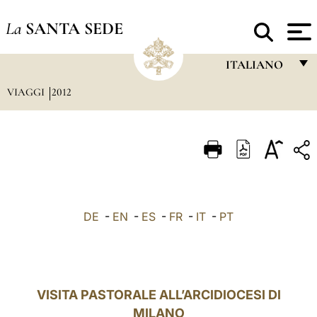
La
SANTA SEDE
ITALIANO
VIAGGI
2012
FRANÇAIS
ENGLISH
ITALIANO
PORTUGUÊS
ESPAÑOL
DE
-
EN
-
ES
-
FR
-
IT
-
PT
DEUTSCH
POLSKI
العربيّة
VISITA PASTORALE ALL’ARCIDIOCESI DI
MILANO
中文