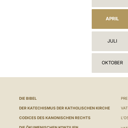
A
L
APRIL
E
N
JULI
D
E
OKTOBER
R
DIE BIBEL
PR
DER KATECHISMUS DER KATHOLISCHEN KIRCHE
VAT
CODICES DES KANONISCHEN RECHTS
L'O
DIE ÖKUMENISCHEN KONZILIEN