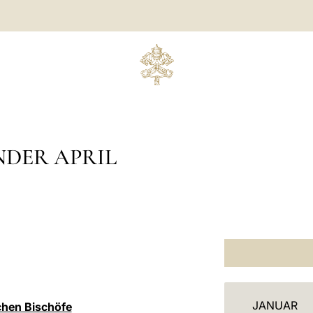
NDER APRIL
K
JANUAR
schen Bischöfe