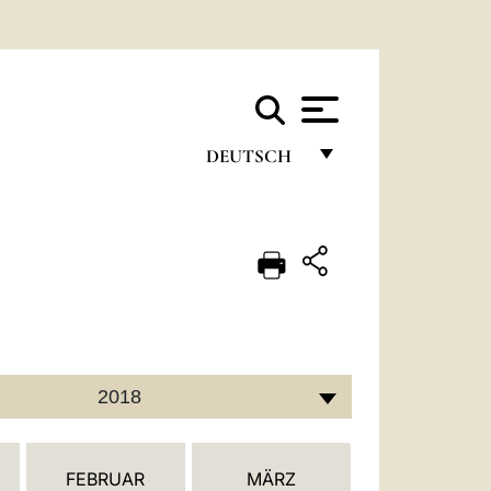
DEUTSCH
FRANÇAIS
ENGLISH
ITALIANO
PORTUGUÊS
ESPAÑOL
2018
DEUTSCH
POLSKI
FEBRUAR
MÄRZ