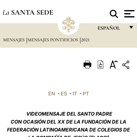
La
SANTA SEDE
ESPAÑOL
MENSAJES
MENSAJES PONTIFICIOS
2021
FRANÇAIS
ENGLISH
ITALIANO
PORTUGUÊS
ESPAÑOL
EN
-
ES
-
IT
-
PT
DEUTSCH
POLSKI
VIDEOMENSAJE DEL SANTO PADRE
CON OCASIÓN DEL XX DE LA FUNDACIÓN DE LA
العربيّة
FEDERACIÓN LATINOAMERICANA DE COLEGIOS DE
中文