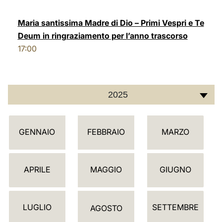
LATINE
Maria santissima Madre di Dio – Primi Vespri e Te
Deum in ringraziamento per l’anno trascorso
17:00
2025
C
GENNAIO
FEBBRAIO
MARZO
A
L
E
APRILE
MAGGIO
GIUGNO
N
D
LUGLIO
SETTEMBRE
A
AGOSTO