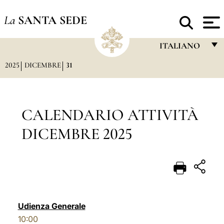
La
SANTA SEDE
ITALIANO
2025
DICEMBRE
31
FRANÇAIS
ENGLISH
ITALIANO
CALENDARIO ATTIVITÀ
PORTUGUÊS
DICEMBRE 2025
ESPAÑOL
DEUTSCH
POLSKI
العربيّة
Udienza Generale
10:00
中文