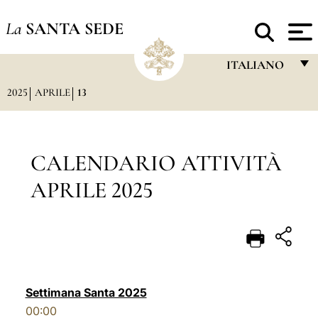
La
SANTA SEDE
ITALIANO
2025
APRILE
13
FRANÇAIS
ENGLISH
ITALIANO
CALENDARIO ATTIVITÀ
PORTUGUÊS
APRILE 2025
ESPAÑOL
DEUTSCH
POLSKI
العربيّة
Settimana Santa 2025
00:00
中文