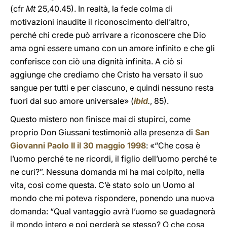
(cfr
Mt
25,40.45). In realtà, la fede colma di
motivazioni inaudite il riconoscimento dell’altro,
perché chi crede può arrivare a riconoscere che Dio
ama ogni essere umano con un amore infinito e che gli
conferisce con ciò una dignità infinita. A ciò si
aggiunge che crediamo che Cristo ha versato il suo
sangue per tutti e per ciascuno, e quindi nessuno resta
fuori dal suo amore universale» (
ibid
.
, 85).
Questo mistero non finisce mai di stupirci, come
proprio Don Giussani testimoniò alla presenza di
San
Giovanni Paolo II il 30 maggio 1998
: «“Che cosa è
l’uomo perché te ne ricordi, il figlio dell’uomo perché te
ne curi?”. Nessuna domanda mi ha mai colpito, nella
vita, così come questa. C’è stato solo un Uomo al
mondo che mi poteva rispondere, ponendo una nuova
domanda: “Qual vantaggio avrà l’uomo se guadagnerà
il mondo intero e poi perderà se stesso? O che cosa