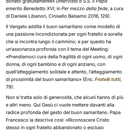
donato gratuitamente» (
Intervista a S.S. il Papa
emerito Benedetto XVI
, in
Per mezzo della fede
, a cura
di Daniele Libanori, Cinisello Balsamo 2016, 129).
Il Vangelo addita il buon samaritano come modello di
una passione incondizionata per ogni fratello e sorella
che si incontra lungo il cammino; e per questo ha
un’assonanza profonda con il tema del Meeting:
«Prendiamoci cura della fragilità di ogni uomo, di ogni
donna, di ogni bambino e di ogni anziano, con
quell’atteggiamento solidale e attento, l’atteggiamento
di prossimità del buon samaritano» (Enc.
Fratelli tutti
,
79).
Non si tratta solo di generosità, che alcuni hanno di più
e altri meno. Qui Gesù ci vuole mettere davanti alla
radice profonda del gesto del buon samaritano. Papa
Francesco la descrive così: «Riconoscere Cristo
stesso in ogni fratello abbandonato o escluso