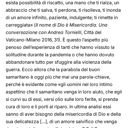
esista possibilità di riscatto, una mano che ti rialza, un
abbraccio che ti salva, ti perdona, ti risolleva, ti inonda
di un amore infinito, paziente, indulgente; ti rimette in
carreggiata» (
Il nome di Dio è Misericordia. Una
conversazione con Andrea Tornielli
, Città del
Vaticano-Milano 2016, 31). È questo l’aspetto più
penoso dell’esperienza di tanti che hanno vissuto la
solitudine durante la pandemia o che hanno dovuto
abbandonare tutto per sfuggire alla violenza della
guerra. Ecco allora che la parabola del buon
samaritano è oggi più che mai una parola-chiave,
perché è evidente come «gli uomini nel loro intimo
aspettino che il samaritano venga in loro aiuto, che egli
si curvi su di essi, versi olio sulle loro ferite, si prenda
cura di loro e li porti al riparo. In ultima analisi essi
sanno di aver bisogno della misericordia di Dio e della
sua delicatezza […], di un amore salvifico che venga