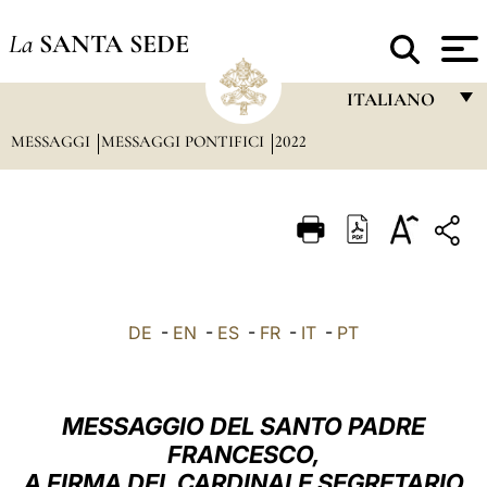
La
SANTA SEDE
ITALIANO
MESSAGGI
MESSAGGI PONTIFICI
2022
FRANÇAIS
ENGLISH
ITALIANO
PORTUGUÊS
ESPAÑOL
DE
-
EN
-
ES
-
FR
-
IT
-
PT
DEUTSCH
POLSKI
MESSAGGIO DEL SANTO PADRE
العربيّة
FRANCESCO,
A FIRMA DEL CARDINALE SEGRETARIO
中文