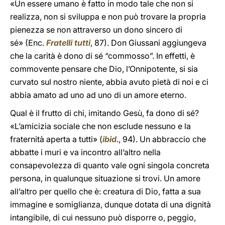
«Un essere umano è fatto in modo tale che non si
realizza, non si sviluppa e non può trovare la propria
pienezza se non attraverso un dono sincero di
sé» (Enc.
Fratelli tutti
, 87). Don Giussani aggiungeva
che la carità è dono di sé “commosso”. In effetti, è
commovente pensare che Dio, l’Onnipotente, si sia
curvato sul nostro niente, abbia avuto pietà di noi e ci
abbia amato ad uno ad uno di un amore eterno.
Qual è il frutto di chi, imitando Gesù, fa dono di sé?
«L’amicizia sociale che non esclude nessuno e la
fraternità aperta a tutti» (
ibid
.
, 94). Un abbraccio che
abbatte i muri e va incontro all’altro nella
consapevolezza di quanto vale ogni singola concreta
persona, in qualunque situazione si trovi. Un amore
all’altro per quello che è: creatura di Dio, fatta a sua
immagine e somiglianza, dunque dotata di una dignità
intangibile, di cui nessuno può disporre o, peggio,