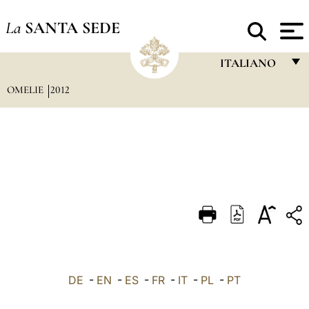
La
SANTA SEDE
ITALIANO
OMELIE
2012
FRANÇAIS
ENGLISH
ITALIANO
PORTUGUÊS
ESPAÑOL
DEUTSCH
POLSKI
العربيّة
DE
-
EN
-
ES
-
FR
-
IT
-
PL
-
PT
中文