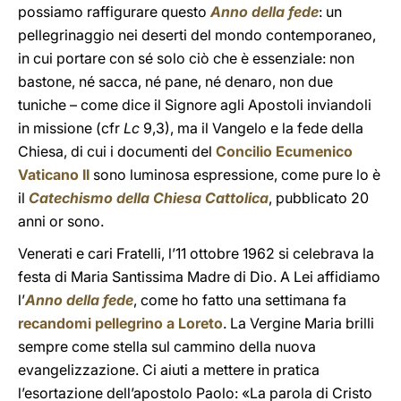
possiamo raffigurare questo
Anno della fede
: un
pellegrinaggio nei deserti del mondo contemporaneo,
in cui portare con sé solo ciò che è essenziale: non
bastone, né sacca, né pane, né denaro, non due
tuniche – come dice il Signore agli Apostoli inviandoli
in missione (cfr
Lc
9,3), ma il Vangelo e la fede della
Chiesa, di cui i documenti del
Concilio Ecumenico
Vaticano II
sono luminosa espressione, come pure lo è
il
Catechismo della Chiesa Cattolica
, pubblicato 20
anni or sono.
Venerati e cari Fratelli, l’11 ottobre 1962 si celebrava la
festa di Maria Santissima Madre di Dio. A Lei affidiamo
l’
Anno della fede
, come ho fatto una settimana fa
recandomi pellegrino a Loreto
. La Vergine Maria brilli
sempre come stella sul cammino della nuova
evangelizzazione. Ci aiuti a mettere in pratica
l’esortazione dell’apostolo Paolo: «La parola di Cristo