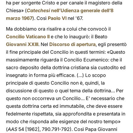
ha per sorgente Cristo e per canale il magistero della
Chiesa» (
Catechesi
nell’Udienza generale dell’8
marzo 1967
). Così
Paolo VI
nel '67.
Ma dobbiamo ora risalire a colui che convocò il
Concilio Vaticano II
e che lo inaugurò: il Beato
Giovanni XXIII
. Nel
Discorso di apertura
, egli presentò
il fine principale del Concilio in questi termini: «Questo
massimamente riguarda il Concilio Ecumenico: che il
sacro deposito della dottrina cristiana sia custodito ed
insegnato in forma più efficace. (…) Lo scopo
principale di questo Concilio non è, quindi, la
discussione di questo o quel tema della dottrina… Per
questo non occorreva un Concilio… E’ necessario che
questa dottrina certa ed immutabile, che deve essere
fedelmente rispettata, sia approfondita e presentata in
modo che risponda alle esigenze del nostro tempo»
(
AAS
54 [1962], 790.791-792). Così Papa Giovanni