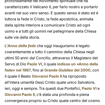
profondamente nel movimento spirituale che ha
caratterizzato il Vaticano II, per farlo nostro e portarlo
avanti nel suo vero senso. E questo senso è stato ed è
tuttora la fede in Cristo, la fede apostolica, animata
dalla spinta interiore a comunicare Cristo ad ogni
uomo e a tutti gli uomini nel pellegrinare della Chiesa
sulle vie della storia.
L’
Anno della fede
che oggi inauguriamo è legato
coerentemente a tutto il cammino della Chiesa negli
ultimi 50 anni: dal Concilio, attraverso il Magistero del
Servo di Dio
Paolo VI
, il quale
indisse un «Anno della
fede» nel 1967
, fino al
Grande Giubileo del 2000
, con
il quale il Beato
Giovanni Paolo II
ha riproposto
all’intera umanità Gesù Cristo quale unico Salvatore,
ieri, oggi e sempre. Tra questi due Pontefici,
Paolo VI
e
Giovanni Paolo II
, c’è stata una profonda e piena
convergenza proprio su Cristo quale centro del cosmo