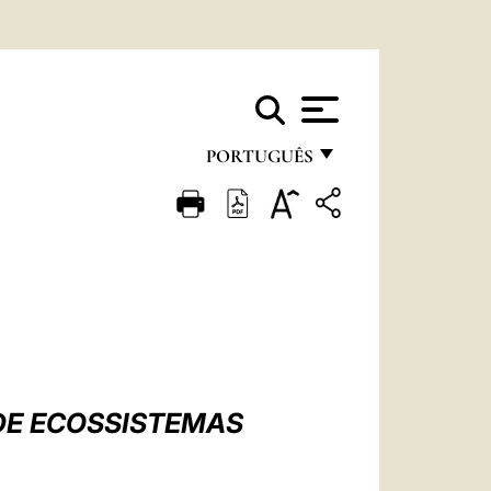
PORTUGUÊS
FRANÇAIS
ENGLISH
ITALIANO
PORTUGUÊS
ESPAÑOL
DEUTSCH
DE ECOSSISTEMAS
POLSKI