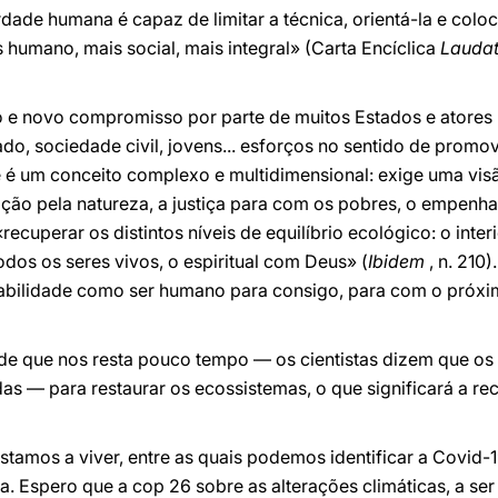
dade humana é capaz de limitar a técnica, orientá-la e coloc
 humano, mais social, mais integral» (Carta Encíclica
Laudat
 e novo compromisso por parte de muitos Estados e atores
vado, sociedade civil, jovens... esforços no sentido de prom
e é um conceito complexo e multidimensional: exige uma visã
ção pela natureza, a justiça para com os pobres, o empenh
 «recuperar os distintos níveis de equilíbrio ecológico: o int
odos os seres vivos, o espiritual com Deus» (
Ibidem
, n. 210
abilidade como ser humano para consigo, para com o próxim
de que nos resta pouco tempo — os cientistas dizem que os
s — para restaurar os ecossistemas, o que significará a re
stamos a viver, entre as quais podemos identificar a Covid-
a. Espero que a cop 26 sobre as alterações climáticas, a s