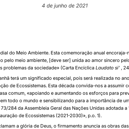
4 de junho de 2021
ial do Meio Ambiente. Esta comemoração anual encoraja-no
o pelo meio ambiente, [deve ser] unida ao amor sincero pe
 problemas da sociedade» (Carta Encíclica
Laudato si’
, 24
nhã terá um significado especial, pois será realizada no an
ação de Ecossistemas. Esta década convida-nos a assumir 
casa comum, «apoiando e aumentando os esforços para preven
em todo o mundo e sensibilizando para a importância de u
 73/284 da Assembleia Geral das Nações Unidas adotada a 
auração de Ecossistemas (2021-2030)», p.o. 1).
oclamam a glória de Deus, o firmamento anuncia as obras das