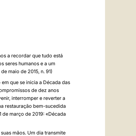
العربيّة
中文
LATINE
s a recordar que tudo está
los seres humanos e a um
 de maio de 2015, n. 91)
o em que se inicia a Década das
compromissos de dez anos
ir, interromper e reverter a
ma restauração bem-sucedida
1 de março de 2019: «Década
 suas mãos. Um dia transmite