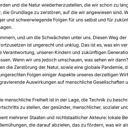
rden und die Natur wiederherzustellen, die wir schon zu lan
r, die Grundlage zu zerstören, auf die wir angewiesen sind. W
nd schwerwiegende Folgen für uns selbst und für zukünft
sagen.
̈mmern, und um die Schwächsten unter uns. Diesen Weg der 
ortzusetzen ist ungerecht und unklug. Das ist es, was ein v
ie Verantwortung, unseren Kindern und zukünftigen Generat
ssen. Wenn wir uns jedoch umschauen, was sehen wir dann? 
ehen die Zerstörung der Natur, sowie eine globale Pandemie, 
 ungerechten Folgen einiger Aspekte unseres derzeitigen Wir
e gravierende Auswirkungen auf menschliche Gesellschaften 
 menschliche Freiheit ist in der Lage, die Technik zu beschra
tschritts zu stellen, der gesünder, menschlicher, sozialer und
nt mehrerer Staaten und nichtstaatlicher Akteure: lokale Beho
. Bemühungen, die darauf abzielen, das zu fördern, was wir a