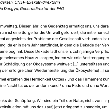
ndersen, UNEP-Exekutivdirektorin
Qu Dongyu, Generaldirektor der FAO
elttag. Dieser jährliche Gedenktag ermutigt uns, uns daran
rum ist eine Sorge für die Umwelt gefordert, die mit einer 
nt angesichts der Probleme der Gesellschaft verbunden ist.
g, da er in dem Jahr stattfindet, in dem die Dekade der Ver
eme beginnt. Diese Dekade lädt uns ein, zehnjährige Verpfl
 gemeinsames Haus zu sorgen, indem wir »die Anstrengungen
chädigung der Ökosysteme weltweit [...] unterstützen un
ng der erfolgreichen Wiederherstellung der Ökosysteme[...] sen
mmel erzählen die Herrlichkeit Gottes / und das Firmament kü
ine Nacht tut es der andern kund / ohne Rede und ohne Worte,
nks der Schöpfung. Wir sind ein Teil der Natur, nicht von ihr 
weltsituation ruft uns dazu auf, jetzt dringend zu handeln, 