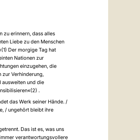
العربيّة
中文
LATINE
 zu erinnern, dass alles
echten Liebe zu den Menschen
«(1) Der morgige Tag hat
einten Nationen zur
ichtungen einzugehen, die
 zur Verhinderung,
d ausweiten und die
sibilisieren«(2) .
ndet das Werk seiner Hände. /
 / ungehört bleibt ihre
getrennt. Das ist es, was uns
um immer verantwortungsvollere