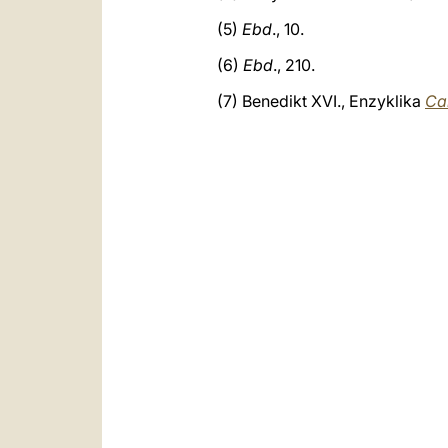
(5)
Ebd
., 10.
(6)
Ebd
., 210.
(7) Benedikt XVI., Enzyklika
Car