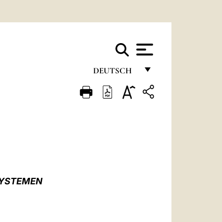
DEUTSCH
FRANÇAIS
ENGLISH
ITALIANO
PORTUGUÊS
ESPAÑOL
SYSTEMEN
DEUTSCH
POLSKI