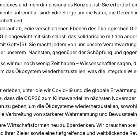
plexes und mehrdimensionales Konzept ist: Sie erfordert eine
mente untrennbar sind: »die Sorge um die Natur, die Gerecht
schaft und
elt darauf ab, »die verschiedenen Ebenen des ökologischen G
leichgewicht mit sich selbst, das solidarische mit den anderen
mit Gott«(6). Sie macht jedem von uns unsere Verantwortung
ber unserem Nächsten, gegenüber der Schöpfung und gegen
s wir nur noch wenig Zeit haben – Wissenschaftler sagen, di
m das Ökosystem wiederherzustellen, was die integrale Wie
 erleben, unter die wir Covid-19 und die globale Erwärmung 
fe, dass die COP26 zum Klimawandel im nächsten November
ten zu geben, um die Ökosysteme wiederherzustellen, sowohl 
die Verbreitung von stärkerer Wahrnehmung und Bewusstsein
e Wirtschaftsformen neu zu überdenken. Wir brauchen »›ein
nd ihrer Ziele‹ sowie eine tiefgreifende und weitblickende Re